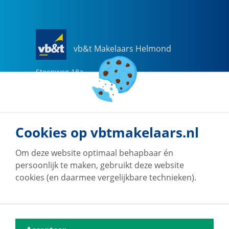
vb&t Makelaars Helmond
Steenweg
18
a
5707 CG
Helmond
0492-505510
helmond@vbtmakelaars.nl
Cookies op vbtmakelaars.nl
Naar vestiging
Om deze website optimaal behapbaar én
persoonlijk te maken, gebruikt deze website
cookies (en daarmee vergelijkbare technieken).
vb&t Makelaars Eindhoven
Vestdijk
180
5611 CZ
Eindhoven