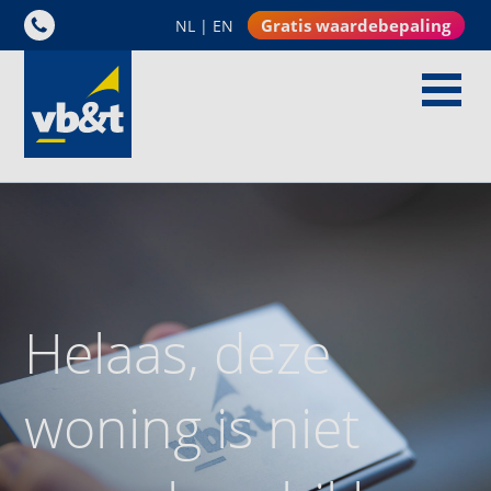
Gratis waardebepaling
NL
|
EN
Helaas, deze
woning is niet