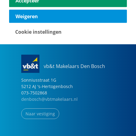
Accepteer
040-2696949
eindhoven@vbtmakelaars.nl
Weigeren
Naar vestiging
Cookie instellingen
vb&t Makelaars Den Bosch
Sonniusstraat
1
G
5212 AJ
's-Hertogenbosch
073-7502868
denbosch@vbtmakelaars.nl
Naar vestiging