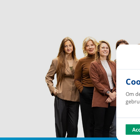
Coo
Om de
gebru
Ac