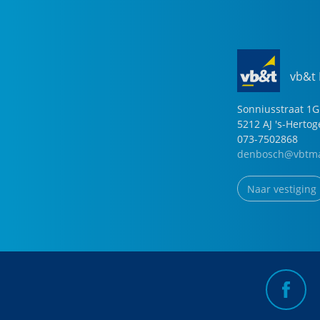
vb&t
Sonniusstraat
1
G
5212 AJ
's-Herto
073-7502868
denbosch@vbtma
Naar vestiging