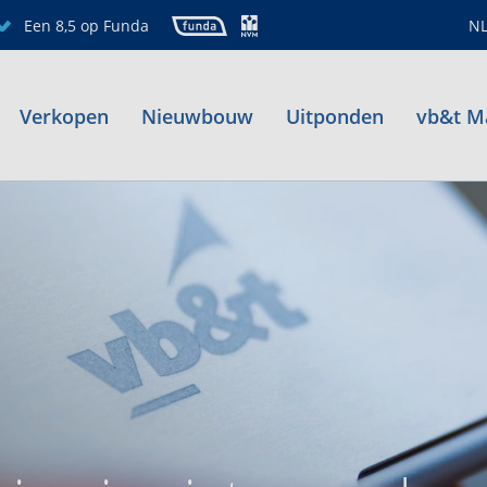
Een 8,5 op Funda
N
Verkopen
Nieuwbouw
Uitponden
vb&t M