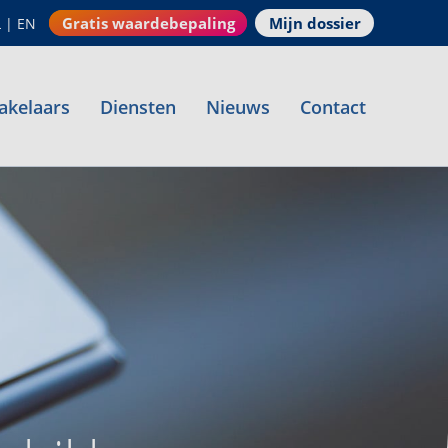
Gratis waardebepaling
Mijn dossier
L
|
EN
akelaars
Diensten
Nieuws
Contact