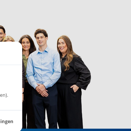
en).
lingen