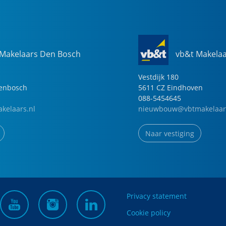
 Makelaars Den Bosch
vb&t Makela
Vestdijk
180
genbosch
5611 CZ
Eindhoven
088-5454645
kelaars.nl
nieuwbouw@vbtmakelaar
Naar vestiging
Privacy statement
Cookie policy