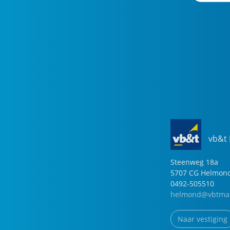
vb&t
Steenweg
18
a
5707 CG
Helmon
0492-505510
helmond@vbtmak
Naar vestiging