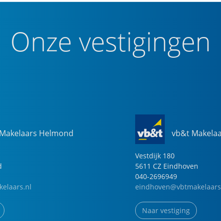
Onze vestigingen
 Makelaars Helmond
vb&t Makela
Vestdijk
180
d
5611 CZ
Eindhoven
040-2696949
elaars.nl
eindhoven@vbtmakelaars
Naar vestiging