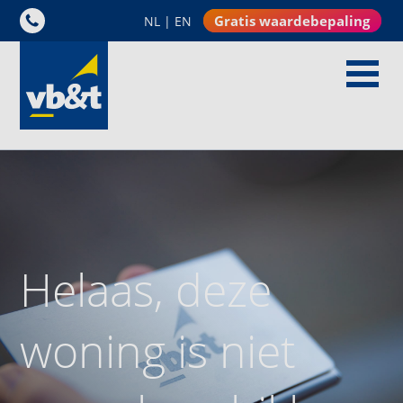
Gratis waardebepaling
NL
|
EN
Helaas, deze
woning is niet