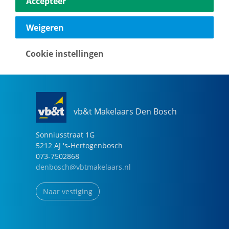
Accepteer
040-2696949
eindhoven@vbtmakelaars.nl
Weigeren
Naar vestiging
Cookie instellingen
vb&t Makelaars Den Bosch
Sonniusstraat
1
G
5212 AJ
's-Hertogenbosch
073-7502868
denbosch@vbtmakelaars.nl
Naar vestiging