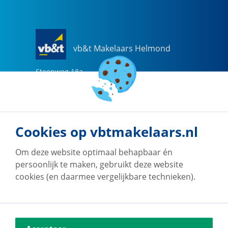
vb&t Makelaars Helmond
Steenweg
18
a
5707 CG
Helmond
0492-505510
helmond@vbtmakelaars.nl
Cookies op vbtmakelaars.nl
Naar vestiging
Om deze website optimaal behapbaar én
persoonlijk te maken, gebruikt deze website
cookies (en daarmee vergelijkbare technieken).
vb&t Makelaars Eindhoven
Vestdijk
180
5611 CZ
Eindhoven