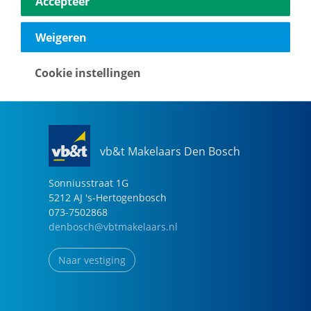
Accepteer
040-2696949
eindhoven@vbtmakelaars.nl
Weigeren
Naar vestiging
Cookie instellingen
vb&t Makelaars Den Bosch
Sonniusstraat
1
G
5212 AJ
's-Hertogenbosch
073-7502868
denbosch@vbtmakelaars.nl
Naar vestiging