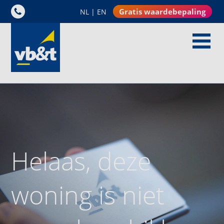
Gratis waardebepaling
NL
|
EN
Helaas, deze
woning is niet