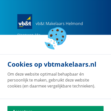
vb&t Makelaars Helmond
Steenweg
18
a
5707 CG
Helmond
0492-505510
helmond@vbtmakelaars.nl
Cookies op vbtmakelaars.nl
Naar vestiging
Om deze website optimaal behapbaar én
persoonlijk te maken, gebruikt deze website
cookies (en daarmee vergelijkbare technieken).
vb&t Makelaars Eindhoven
Vestdijk
180
5611 CZ
Eindhoven