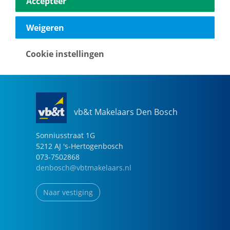
Accepteer
040-2696949
eindhoven@vbtmakelaars.nl
Weigeren
Naar vestiging
Cookie instellingen
vb&t Makelaars Den Bosch
Sonniusstraat
1
G
5212 AJ
's-Hertogenbosch
073-7502868
denbosch@vbtmakelaars.nl
Naar vestiging