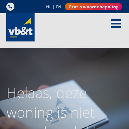
Gratis waardebepaling
NL
|
EN
Helaas, deze
woning is niet