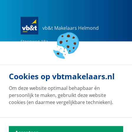
vb&t Makelaars Helmond
Steenweg
18
a
5707 CG
Helmond
0492-505510
helmond@vbtmakelaars.nl
Cookies op vbtmakelaars.nl
Naar vestiging
Om deze website optimaal behapbaar én
persoonlijk te maken, gebruikt deze website
cookies (en daarmee vergelijkbare technieken).
vb&t Makelaars Eindhoven
Vestdijk
180
5611 CZ
Eindhoven