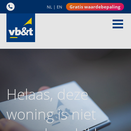
Gratis waardebepaling
NL
|
EN
Helaas, deze
woning is niet