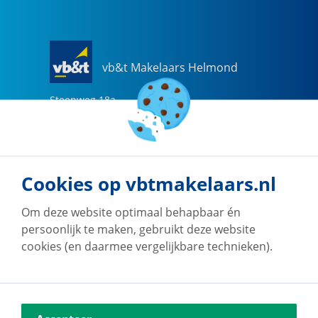
vb&t Makelaars Helmond
Steenweg
18
a
5707 CG
Helmond
0492-505510
helmond@vbtmakelaars.nl
Cookies op vbtmakelaars.nl
Naar vestiging
Om deze website optimaal behapbaar én
persoonlijk te maken, gebruikt deze website
cookies (en daarmee vergelijkbare technieken).
vb&t Makelaars Eindhoven
Vestdijk
180
5611 CZ
Eindhoven