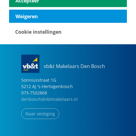
Accepteer
040-2696949
eindhoven@vbtmakelaars.nl
Weigeren
Naar vestiging
Cookie instellingen
vb&t Makelaars Den Bosch
Sonniusstraat
1
G
5212 AJ
's-Hertogenbosch
073-7502868
denbosch@vbtmakelaars.nl
Naar vestiging