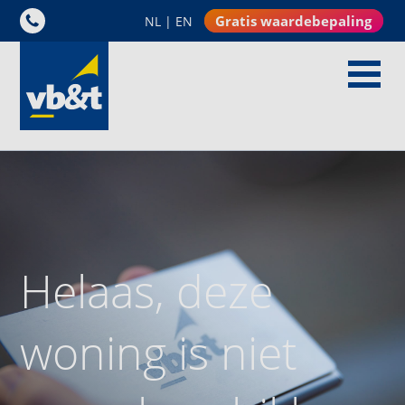
Gratis waardebepaling
NL
|
EN
Helaas, deze
woning is niet