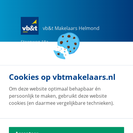
vb&t Makelaars Helmond
Steenweg
18
a
5707 CG
Helmond
0492-505510
helmond@vbtmakelaars.nl
Cookies op vbtmakelaars.nl
Naar vestiging
Om deze website optimaal behapbaar én
persoonlijk te maken, gebruikt deze website
cookies (en daarmee vergelijkbare technieken).
vb&t Makelaars Eindhoven
Vestdijk
180
5611 CZ
Eindhoven