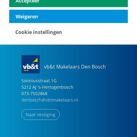
Accepteer
040-2696949
eindhoven@vbtmakelaars.nl
Weigeren
Naar vestiging
Cookie instellingen
vb&t Makelaars Den Bosch
Sonniusstraat
1
G
5212 AJ
's-Hertogenbosch
073-7502868
denbosch@vbtmakelaars.nl
Naar vestiging