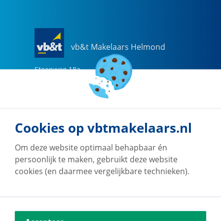
vb&t Makelaars Helmond
Steenweg
18
a
5707 CG
Helmond
0492-505510
helmond@vbtmakelaars.nl
Cookies op vbtmakelaars.nl
Naar vestiging
Om deze website optimaal behapbaar én
persoonlijk te maken, gebruikt deze website
cookies (en daarmee vergelijkbare technieken).
vb&t Makelaars Eindhoven
Vestdijk
180
5611 CZ
Eindhoven