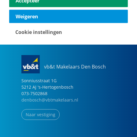
Accepteer
040-2696949
eindhoven@vbtmakelaars.nl
Weigeren
Naar vestiging
Cookie instellingen
vb&t Makelaars Den Bosch
Sonniusstraat
1
G
5212 AJ
's-Hertogenbosch
073-7502868
denbosch@vbtmakelaars.nl
Naar vestiging