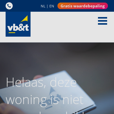
Gratis waardebepaling
NL
|
EN
Helaas, deze
woning is niet