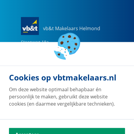
vb&t Makelaars Helmond
Steenweg
18
a
5707 CG
Helmond
0492-505510
helmond@vbtmakelaars.nl
Cookies op vbtmakelaars.nl
Naar vestiging
Om deze website optimaal behapbaar én
persoonlijk te maken, gebruikt deze website
cookies (en daarmee vergelijkbare technieken).
vb&t Makelaars Eindhoven
Vestdijk
180
5611 CZ
Eindhoven