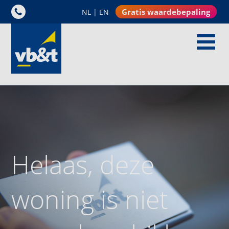
Gratis waardebepaling
NL
|
EN
Helaas, deze
woning is niet