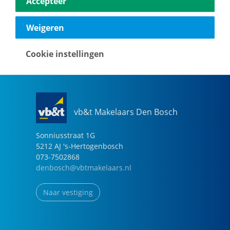
Accepteer
040-2696949
eindhoven@vbtmakelaars.nl
Weigeren
Naar vestiging
Cookie instellingen
vb&t Makelaars Den Bosch
Sonniusstraat
1
G
5212 AJ
's-Hertogenbosch
073-7502868
denbosch@vbtmakelaars.nl
Naar vestiging