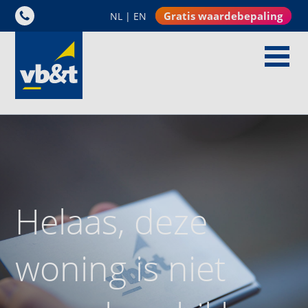
Gratis waardebepaling
NL
|
EN
Helaas, deze
woning is niet