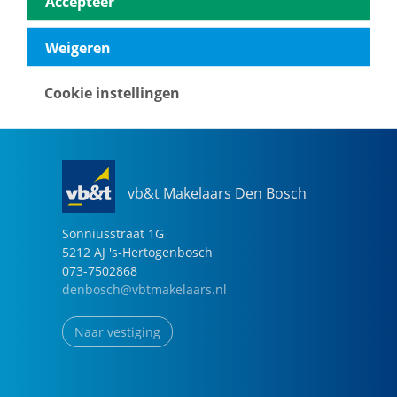
Accepteer
040-2696949
eindhoven@vbtmakelaars.nl
Weigeren
Naar vestiging
Cookie instellingen
vb&t Makelaars Den Bosch
Sonniusstraat
1
G
5212 AJ
's-Hertogenbosch
073-7502868
denbosch@vbtmakelaars.nl
Naar vestiging