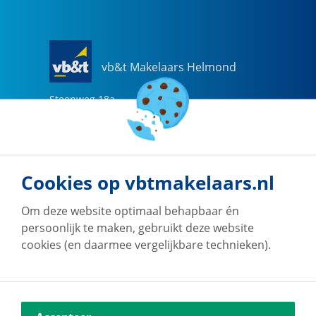
vb&t Makelaars Helmond
Steenweg
18
a
5707 CG
Helmond
0492-505510
helmond@vbtmakelaars.nl
Cookies op vbtmakelaars.nl
Naar vestiging
Om deze website optimaal behapbaar én
persoonlijk te maken, gebruikt deze website
cookies (en daarmee vergelijkbare technieken).
vb&t Makelaars Eindhoven
Vestdijk
180
5611 CZ
Eindhoven