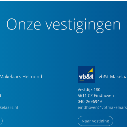
Onze vestigingen
 Makelaars Helmond
vb&t Makela
Vestdijk
180
d
5611 CZ
Eindhoven
040-2696949
elaars.nl
eindhoven@vbtmakelaars
Naar vestiging