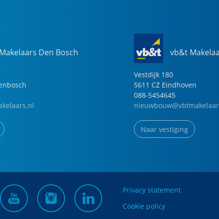
 Makelaars Den Bosch
vb&t Makela
Vestdijk
180
genbosch
5611 CZ
Eindhoven
088-5454645
kelaars.nl
nieuwbouw@vbtmakelaar
Naar vestiging
Privacy statement
Cookie policy