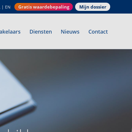
Gratis waardebepaling
Mijn dossier
L
|
EN
akelaars
Diensten
Nieuws
Contact