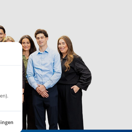
en).
lingen