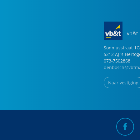
vb&t
Sonniusstraat
1
G
5212 AJ
's-Herto
073-7502868
denbosch@vbtma
Naar vestiging