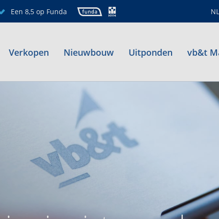
Een 8,5 op Funda
N
Verkopen
Nieuwbouw
Uitponden
vb&t M