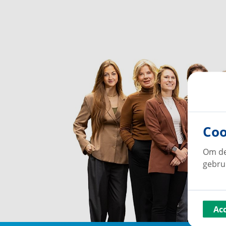
Coo
Om de
gebru
Ac