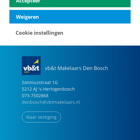
Accepteer
040-2696949
eindhoven@vbtmakelaars.nl
Weigeren
Naar vestiging
Cookie instellingen
vb&t Makelaars Den Bosch
Sonniusstraat
1
G
5212 AJ
's-Hertogenbosch
073-7502868
denbosch@vbtmakelaars.nl
Naar vestiging