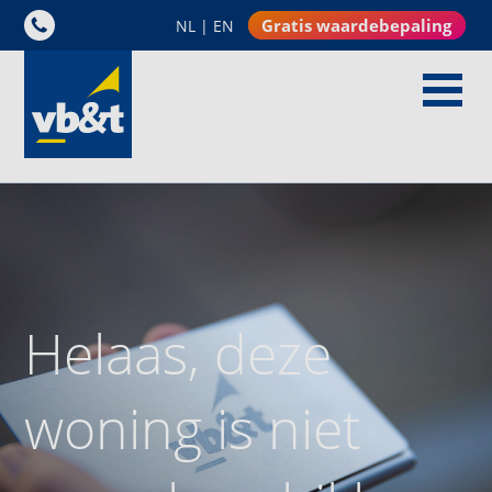
Gratis waardebepaling
NL
|
EN
Helaas, deze
woning is niet