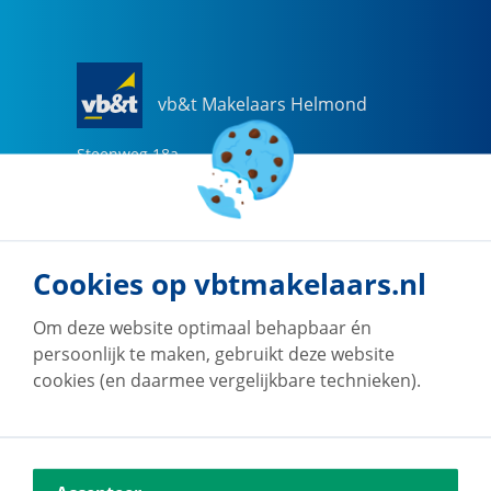
vb&t Makelaars Helmond
Steenweg
18
a
5707 CG
Helmond
0492-505510
helmond@vbtmakelaars.nl
Cookies op vbtmakelaars.nl
Naar vestiging
Om deze website optimaal behapbaar én
persoonlijk te maken, gebruikt deze website
cookies (en daarmee vergelijkbare technieken).
vb&t Makelaars Eindhoven
Vestdijk
180
5611 CZ
Eindhoven