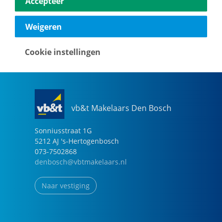
Accepteer
040-2696949
eindhoven@vbtmakelaars.nl
Weigeren
Naar vestiging
Cookie instellingen
vb&t Makelaars Den Bosch
Sonniusstraat
1
G
5212 AJ
's-Hertogenbosch
073-7502868
denbosch@vbtmakelaars.nl
Naar vestiging