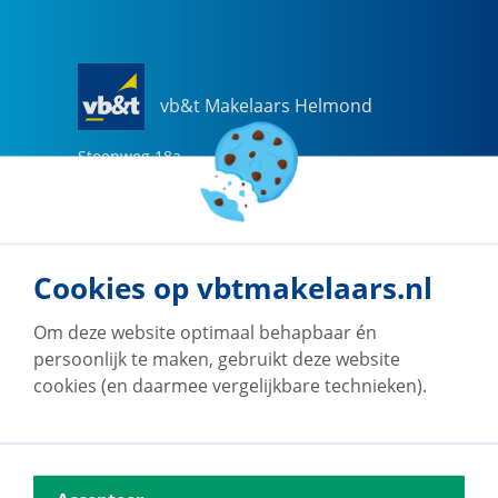
vb&t Makelaars Helmond
Steenweg
18
a
5707 CG
Helmond
0492-505510
helmond@vbtmakelaars.nl
Cookies op vbtmakelaars.nl
Naar vestiging
Om deze website optimaal behapbaar én
persoonlijk te maken, gebruikt deze website
cookies (en daarmee vergelijkbare technieken).
vb&t Makelaars Eindhoven
Vestdijk
180
5611 CZ
Eindhoven