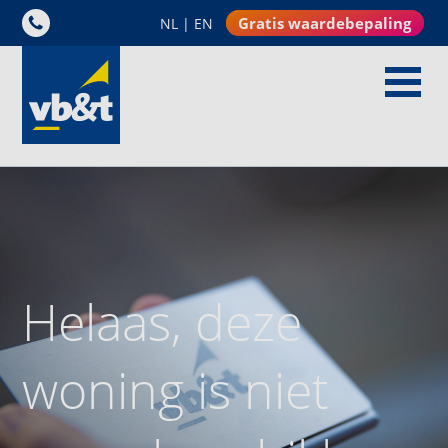
Gratis waardebepaling
NL
|
EN
Helaas, deze
woning is niet