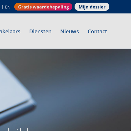
Gratis waardebepaling
Mijn dossier
L
|
EN
akelaars
Diensten
Nieuws
Contact