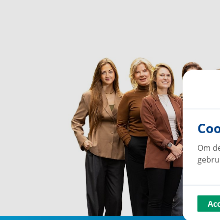
Coo
Om de
gebru
Ac