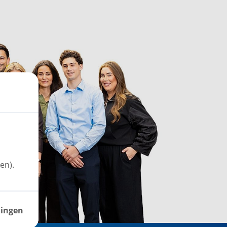
en).
lingen