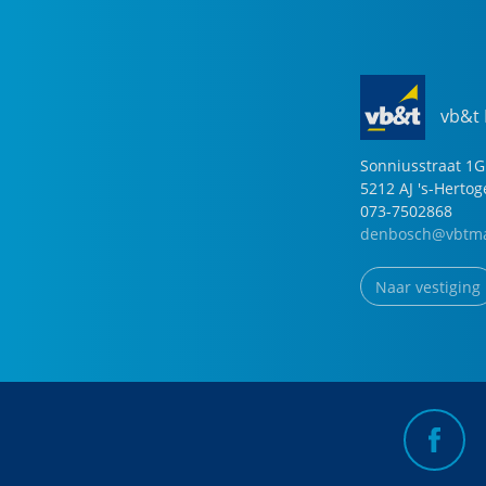
vb&t
Sonniusstraat
1
G
5212 AJ
's-Herto
073-7502868
denbosch@vbtma
Naar vestiging