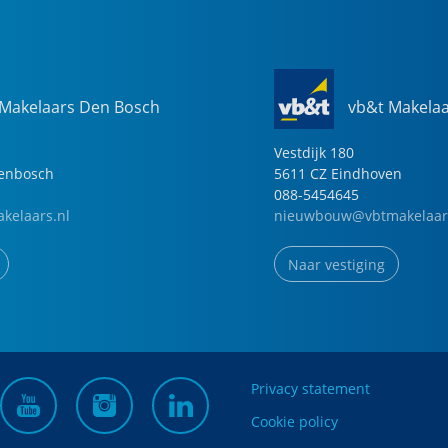
 Makelaars Den Bosch
vb&t Makela
Vestdijk
180
genbosch
5611 CZ
Eindhoven
088-5454645
kelaars.nl
nieuwbouw@vbtmakelaar
Naar vestiging
Privacy statement
Cookie policy