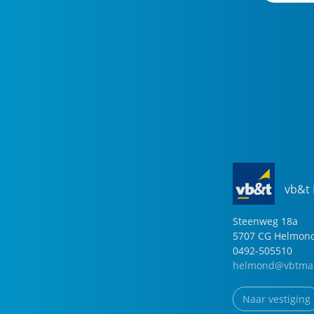
vb&t
Steenweg
18
a
5707 CG
Helmon
0492-505510
helmond@vbtmak
Naar vestiging