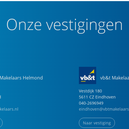
Onze vestigingen
 Makelaars Helmond
vb&t Makela
Vestdijk
180
d
5611 CZ
Eindhoven
040-2696949
elaars.nl
eindhoven@vbtmakelaars
Naar vestiging