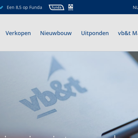
Een 8,5 op Funda
N
Verkopen
Nieuwbouw
Uitponden
vb&t M