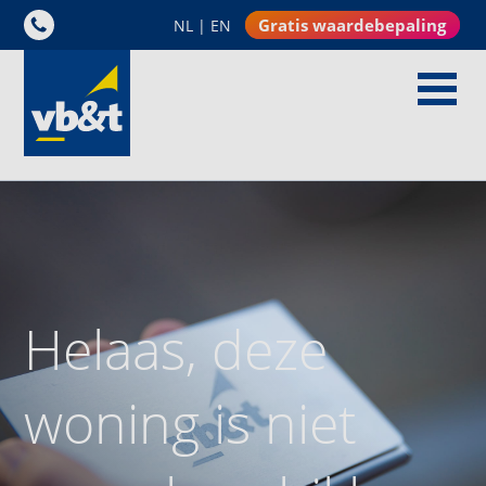
Gratis waardebepaling
NL
|
EN
Helaas, deze
woning is niet