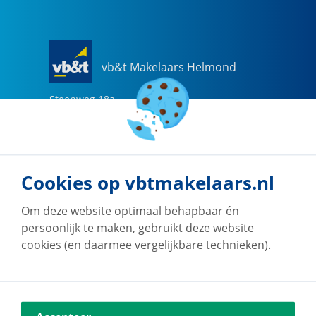
vb&t Makelaars Helmond
Steenweg
18
a
5707 CG
Helmond
0492-505510
helmond@vbtmakelaars.nl
Cookies op vbtmakelaars.nl
Naar vestiging
Om deze website optimaal behapbaar én
persoonlijk te maken, gebruikt deze website
cookies (en daarmee vergelijkbare technieken).
vb&t Makelaars Eindhoven
Vestdijk
180
5611 CZ
Eindhoven