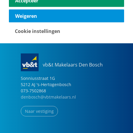
Accepteer
040-2696949
eindhoven@vbtmakelaars.nl
Weigeren
Naar vestiging
Cookie instellingen
vb&t Makelaars Den Bosch
Sonniusstraat
1
G
5212 AJ
's-Hertogenbosch
073-7502868
denbosch@vbtmakelaars.nl
Naar vestiging