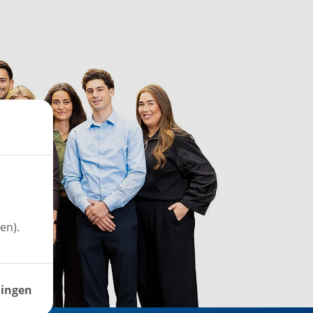
en).
lingen