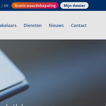
Gratis waardebepaling
Mijn dossier
L
|
EN
akelaars
Diensten
Nieuws
Contact