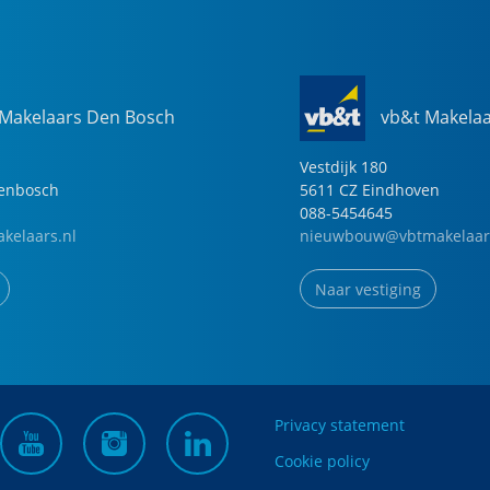
 Makelaars Den Bosch
vb&t Makela
Vestdijk
180
genbosch
5611 CZ
Eindhoven
088-5454645
kelaars.nl
nieuwbouw@vbtmakelaar
Naar vestiging
Privacy statement
Cookie policy