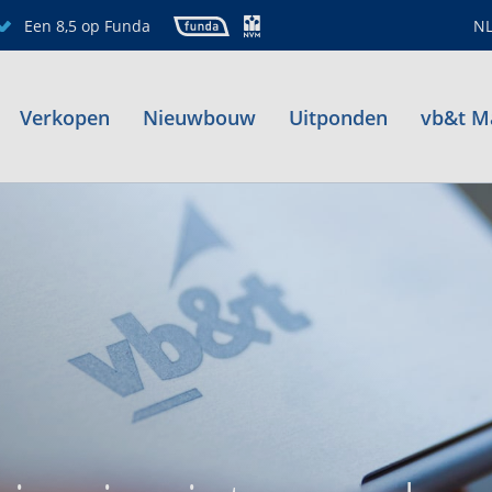
Een 8,5 op Funda
N
Verkopen
Nieuwbouw
Uitponden
vb&t M