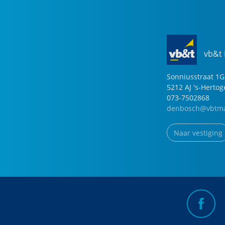
vb&t
Sonniusstraat
1
G
5212 AJ
's-Herto
073-7502868
denbosch@vbtma
Naar vestiging