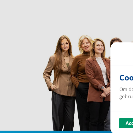
Coo
Om de
gebru
Ac