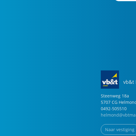
vb&t
Steenweg
18
a
5707 CG
Helmon
0492-505510
helmond@vbtmak
Naar vestiging