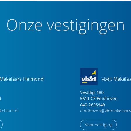
Onze vestigingen
 Makelaars Helmond
vb&t Makela
Vestdijk
180
d
5611 CZ
Eindhoven
040-2696949
elaars.nl
eindhoven@vbtmakelaars
Naar vestiging