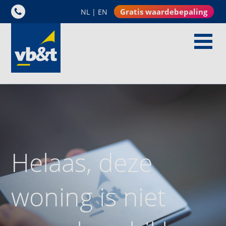
Gratis waardebepaling
NL
|
EN
Helaas, deze
woning is niet