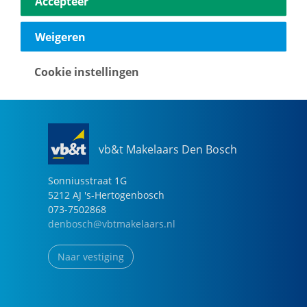
Accepteer
040-2696949
eindhoven@vbtmakelaars.nl
Weigeren
Naar vestiging
Cookie instellingen
vb&t Makelaars Den Bosch
Sonniusstraat
1
G
5212 AJ
's-Hertogenbosch
073-7502868
denbosch@vbtmakelaars.nl
Naar vestiging