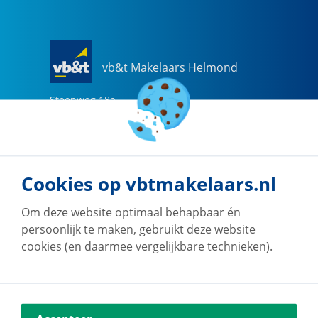
vb&t Makelaars Helmond
Steenweg
18
a
5707 CG
Helmond
0492-505510
helmond@vbtmakelaars.nl
Cookies op vbtmakelaars.nl
Naar vestiging
Om deze website optimaal behapbaar én
persoonlijk te maken, gebruikt deze website
cookies (en daarmee vergelijkbare technieken).
vb&t Makelaars Eindhoven
Vestdijk
180
5611 CZ
Eindhoven