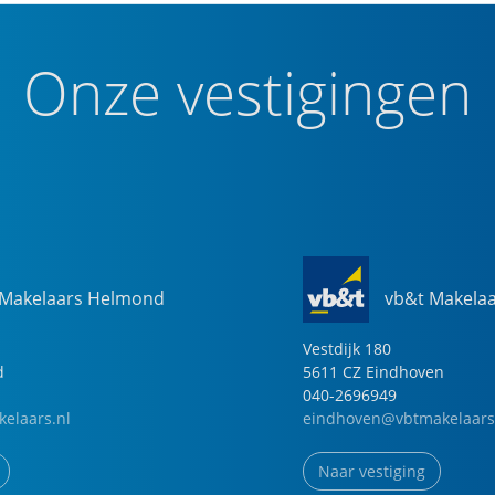
Onze vestigingen
 Makelaars Helmond
vb&t Makela
Vestdijk
180
d
5611 CZ
Eindhoven
040-2696949
elaars.nl
eindhoven@vbtmakelaars
Naar vestiging