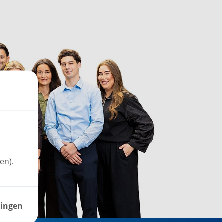
en).
lingen