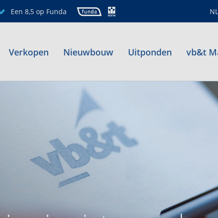
Een 8,5 op Funda
N
Verkopen
Nieuwbouw
Uitponden
vb&t M