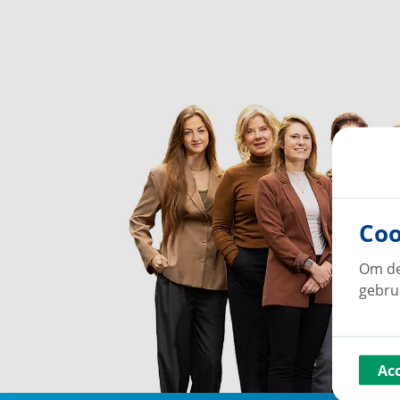
Coo
Om de
gebru
Ac