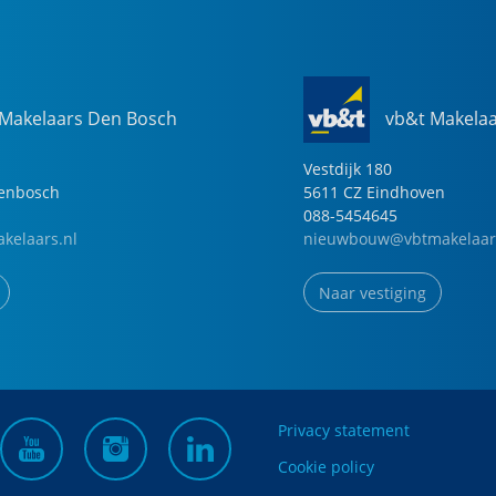
 Makelaars Den Bosch
vb&t Makela
Vestdijk
180
genbosch
5611 CZ
Eindhoven
088-5454645
kelaars.nl
nieuwbouw@vbtmakelaar
Naar vestiging
Privacy statement
Cookie policy