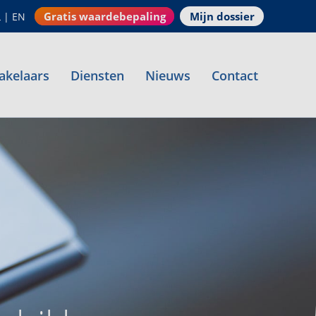
Gratis waardebepaling
Mijn dossier
L
|
EN
akelaars
Diensten
Nieuws
Contact