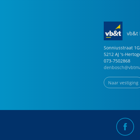
vb&t
Sonniusstraat
1
G
5212 AJ
's-Herto
073-7502868
denbosch@vbtma
Naar vestiging