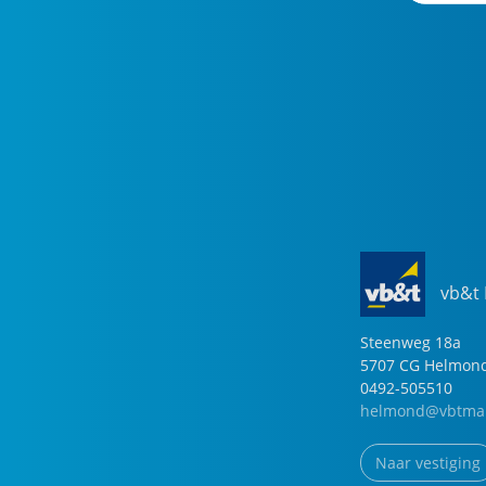
vb&t
Steenweg
18
a
5707 CG
Helmon
0492-505510
helmond@vbtmak
Naar vestiging