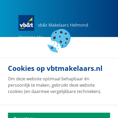
vb&t Makelaars Helmond
Steenweg
18
a
5707 CG
Helmond
0492-505510
helmond@vbtmakelaars.nl
Cookies op vbtmakelaars.nl
Naar vestiging
Om deze website optimaal behapbaar én
persoonlijk te maken, gebruikt deze website
cookies (en daarmee vergelijkbare technieken).
vb&t Makelaars Eindhoven
Vestdijk
180
5611 CZ
Eindhoven