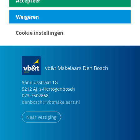
Accepteer
040-2696949
eindhoven@vbtmakelaars.nl
Weigeren
Naar vestiging
Cookie instellingen
vb&t Makelaars Den Bosch
Sonniusstraat
1
G
5212 AJ
's-Hertogenbosch
073-7502868
denbosch@vbtmakelaars.nl
Naar vestiging