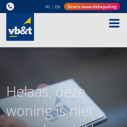
Gratis waardebepaling
NL
|
EN
Helaas, deze
woning is niet