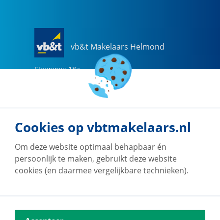
vb&t Makelaars Helmond
Steenweg
18
a
5707 CG
Helmond
0492-505510
helmond@vbtmakelaars.nl
Cookies op vbtmakelaars.nl
Naar vestiging
Om deze website optimaal behapbaar én
persoonlijk te maken, gebruikt deze website
cookies (en daarmee vergelijkbare technieken).
vb&t Makelaars Eindhoven
Vestdijk
180
5611 CZ
Eindhoven