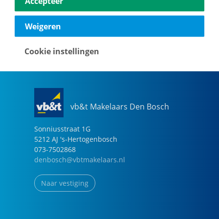
Accepteer
040-2696949
eindhoven@vbtmakelaars.nl
Weigeren
Naar vestiging
Cookie instellingen
vb&t Makelaars Den Bosch
Sonniusstraat
1
G
5212 AJ
's-Hertogenbosch
073-7502868
denbosch@vbtmakelaars.nl
Naar vestiging