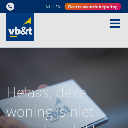
Gratis waardebepaling
NL
|
EN
Helaas, deze
woning is niet