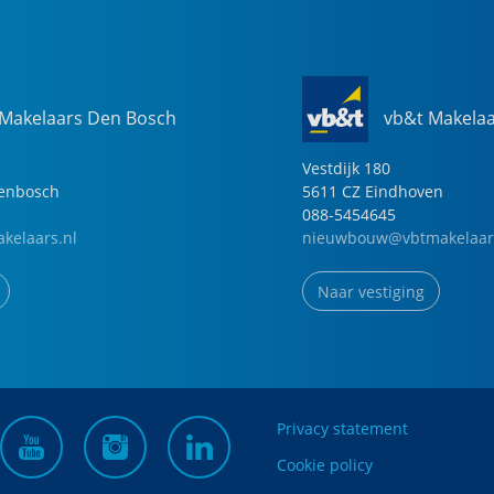
 Makelaars Den Bosch
vb&t Makela
Vestdijk
180
genbosch
5611 CZ
Eindhoven
088-5454645
kelaars.nl
nieuwbouw@vbtmakelaar
Naar vestiging
Privacy statement
Cookie policy