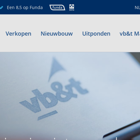
Een 8,5 op Funda
N
Verkopen
Nieuwbouw
Uitponden
vb&t M