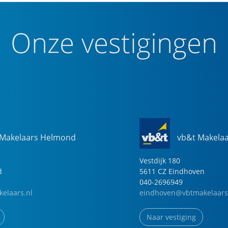
Onze vestigingen
 Makelaars Helmond
vb&t Makela
Vestdijk
180
d
5611 CZ
Eindhoven
040-2696949
elaars.nl
eindhoven@vbtmakelaars
Naar vestiging