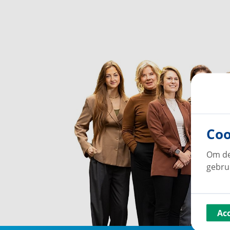
Coo
Om de
gebru
Ac