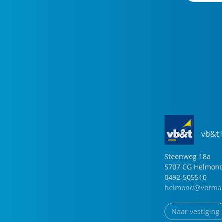
vb&t
Steenweg
18
a
5707 CG
Helmon
0492-505510
helmond@vbtmak
Naar vestiging