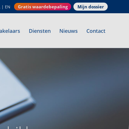
Gratis waardebepaling
Mijn dossier
L
|
EN
akelaars
Diensten
Nieuws
Contact