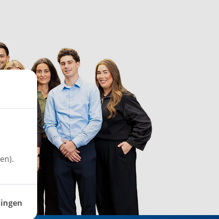
en).
lingen