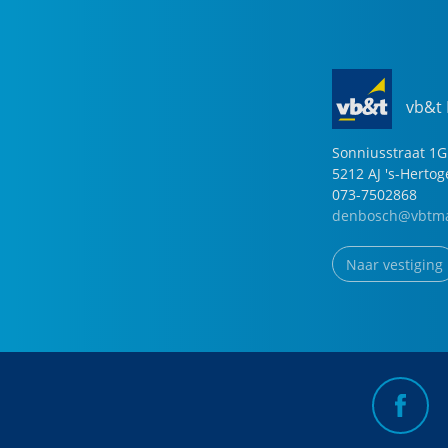
vb&t
Sonniusstraat
1
G
5212 AJ
's-Herto
073-7502868
denbosch@vbtma
Naar vestiging