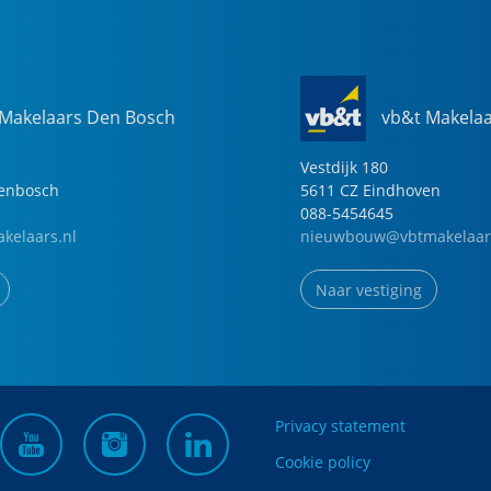
 Makelaars Den Bosch
vb&t Makela
Vestdijk
180
genbosch
5611 CZ
Eindhoven
088-5454645
kelaars.nl
nieuwbouw@vbtmakelaar
Naar vestiging
Privacy statement
Cookie policy