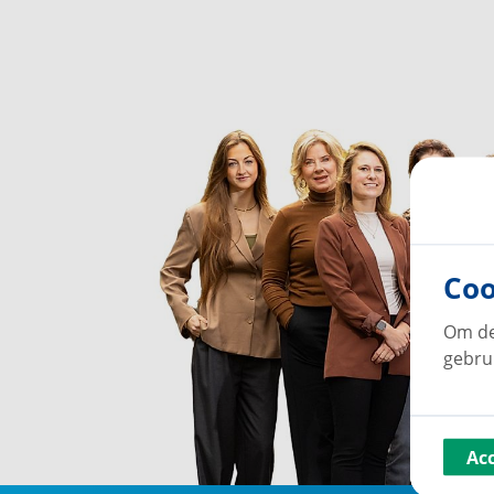
Coo
Om de
gebru
Ac