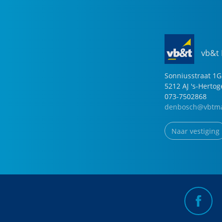
vb&t
Sonniusstraat
1
G
5212 AJ
's-Herto
073-7502868
denbosch@vbtma
Naar vestiging