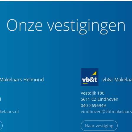
Onze vestigingen
 Makelaars Helmond
vb&t Makela
Vestdijk
180
d
5611 CZ
Eindhoven
040-2696949
elaars.nl
eindhoven@vbtmakelaars
Naar vestiging