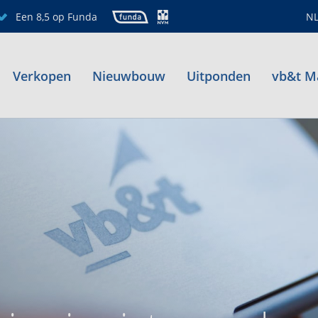
Een 8,5 op Funda
N
Verkopen
Nieuwbouw
Uitponden
vb&t M