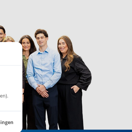
en).
lingen