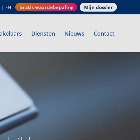
Gratis waardebepaling
Mijn dossier
L
|
EN
akelaars
Diensten
Nieuws
Contact