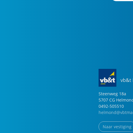
vb&t
Steenweg
18
a
5707 CG
Helmon
0492-505510
helmond@vbtmak
Naar vestiging