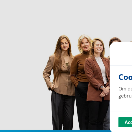
Coo
Om de
gebru
Ac