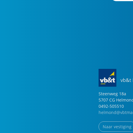
vb&t
Steenweg
18
a
5707 CG
Helmon
0492-505510
helmond@vbtmak
Naar vestiging