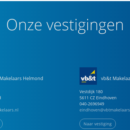
Onze vestigingen
 Makelaars Helmond
vb&t Makela
Vestdijk
180
d
5611 CZ
Eindhoven
040-2696949
elaars.nl
eindhoven@vbtmakelaars
Naar vestiging