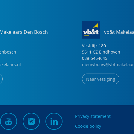
 Makelaars Den Bosch
vb&t Makela
Vestdijk
180
genbosch
5611 CZ
Eindhoven
088-5454645
kelaars.nl
nieuwbouw@vbtmakelaar
Naar vestiging
Privacy statement
Cookie policy