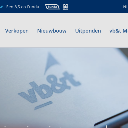
Een 8,5 op Funda
N
Verkopen
Nieuwbouw
Uitponden
vb&t M