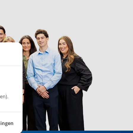
en).
lingen