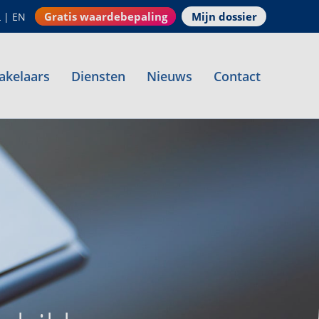
Gratis waardebepaling
Mijn dossier
L
|
EN
akelaars
Diensten
Nieuws
Contact