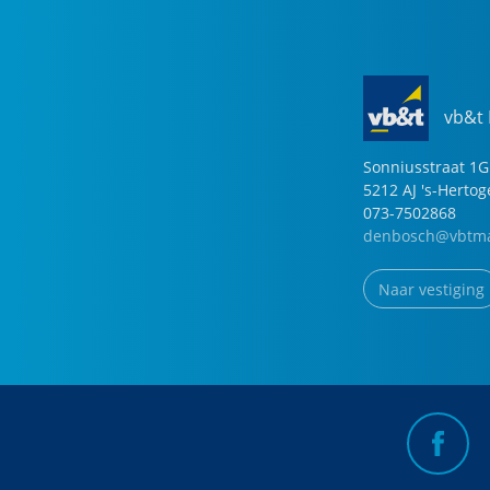
vb&t
Sonniusstraat
1
G
5212 AJ
's-Herto
073-7502868
denbosch@vbtma
Naar vestiging