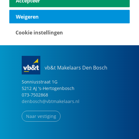
Accepteer
040-2696949
eindhoven@vbtmakelaars.nl
Weigeren
Naar vestiging
Cookie instellingen
vb&t Makelaars Den Bosch
Sonniusstraat
1
G
5212 AJ
's-Hertogenbosch
073-7502868
denbosch@vbtmakelaars.nl
Naar vestiging