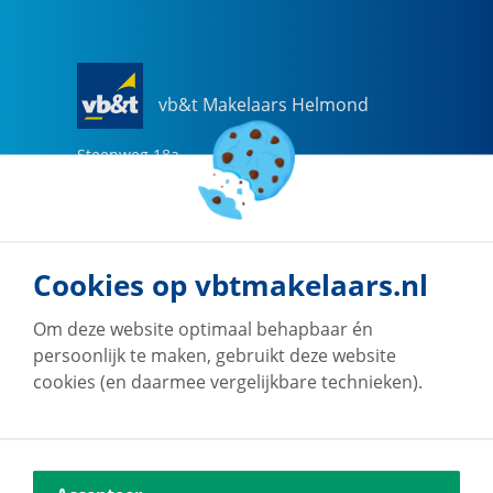
vb&t Makelaars Helmond
Steenweg
18
a
5707 CG
Helmond
0492-505510
helmond@vbtmakelaars.nl
Cookies op vbtmakelaars.nl
Naar vestiging
Om deze website optimaal behapbaar én
persoonlijk te maken, gebruikt deze website
cookies (en daarmee vergelijkbare technieken).
vb&t Makelaars Eindhoven
Vestdijk
180
5611 CZ
Eindhoven