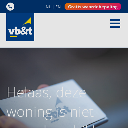
Gratis waardebepaling
NL
|
EN
Helaas, deze
woning is niet