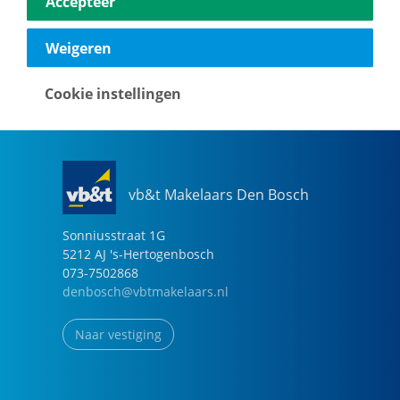
Accepteer
040-2696949
eindhoven@vbtmakelaars.nl
Weigeren
Naar vestiging
Cookie instellingen
vb&t Makelaars Den Bosch
Sonniusstraat
1
G
5212 AJ
's-Hertogenbosch
073-7502868
denbosch@vbtmakelaars.nl
Naar vestiging