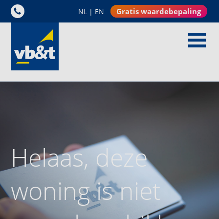
Gratis waardebepaling
NL
|
EN
Helaas, deze
woning is niet