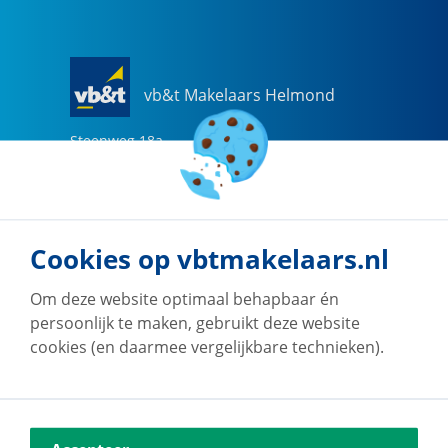
vb&t Makelaars Helmond
Steenweg
18
a
5707 CG
Helmond
0492-505510
helmond@vbtmakelaars.nl
Cookies op vbtmakelaars.nl
Naar vestiging
Om deze website optimaal behapbaar én
persoonlijk te maken, gebruikt deze website
cookies (en daarmee vergelijkbare technieken).
vb&t Makelaars Eindhoven
Vestdijk
180
5611 CZ
Eindhoven