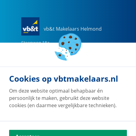
vb&t Makelaars Helmond
Steenweg
18
a
5707 CG
Helmond
0492-505510
helmond@vbtmakelaars.nl
Cookies op vbtmakelaars.nl
Naar vestiging
Om deze website optimaal behapbaar én
persoonlijk te maken, gebruikt deze website
cookies (en daarmee vergelijkbare technieken).
vb&t Makelaars Eindhoven
Vestdijk
180
5611 CZ
Eindhoven