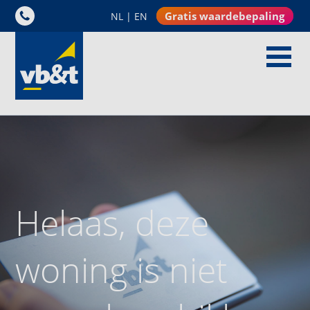
Gratis waardebepaling
NL
|
EN
Helaas, deze
woning is niet