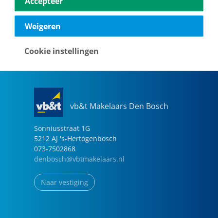
Accepteer
040-2696949
eindhoven@vbtmakelaars.nl
Weigeren
Naar vestiging
Cookie instellingen
vb&t Makelaars Den Bosch
Sonniusstraat
1
G
5212 AJ
's-Hertogenbosch
073-7502868
denbosch@vbtmakelaars.nl
Naar vestiging