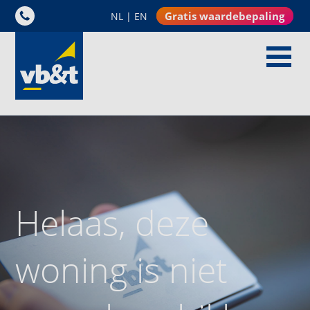
Gratis waardebepaling
NL
|
EN
Helaas, deze
woning is niet