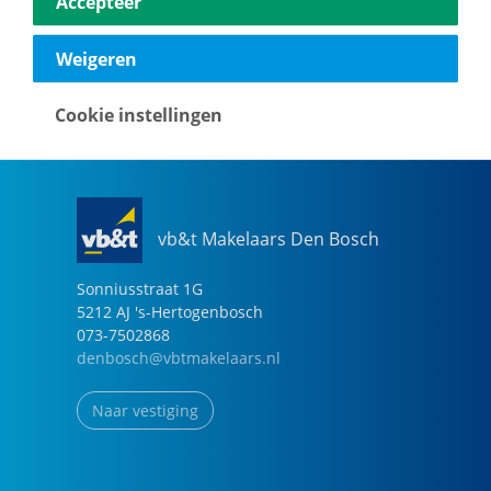
Accepteer
040-2696949
eindhoven@vbtmakelaars.nl
Weigeren
Naar vestiging
Cookie instellingen
vb&t Makelaars Den Bosch
Sonniusstraat
1
G
5212 AJ
's-Hertogenbosch
073-7502868
denbosch@vbtmakelaars.nl
Naar vestiging