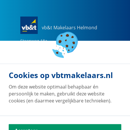
vb&t Makelaars Helmond
Steenweg
18
a
5707 CG
Helmond
0492-505510
helmond@vbtmakelaars.nl
Cookies op vbtmakelaars.nl
Naar vestiging
Om deze website optimaal behapbaar én
persoonlijk te maken, gebruikt deze website
cookies (en daarmee vergelijkbare technieken).
vb&t Makelaars Eindhoven
Vestdijk
180
5611 CZ
Eindhoven