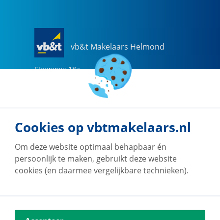
vb&t Makelaars Helmond
Steenweg
18
a
5707 CG
Helmond
0492-505510
helmond@vbtmakelaars.nl
Cookies op vbtmakelaars.nl
Naar vestiging
Om deze website optimaal behapbaar én
persoonlijk te maken, gebruikt deze website
cookies (en daarmee vergelijkbare technieken).
vb&t Makelaars Eindhoven
Vestdijk
180
5611 CZ
Eindhoven