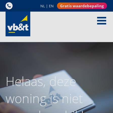
Gratis waardebepaling
NL
|
EN
Helaas, deze
woning is niet