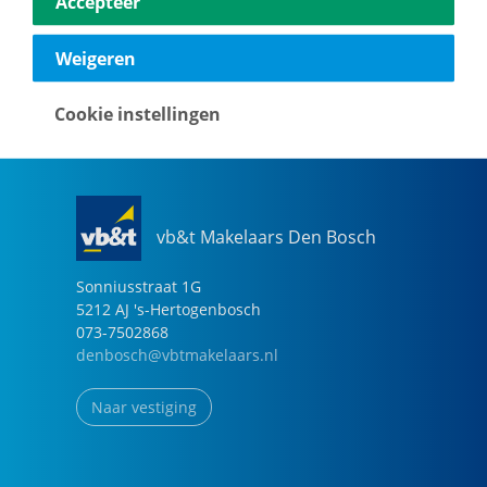
Accepteer
040-2696949
eindhoven@vbtmakelaars.nl
Weigeren
Naar vestiging
Cookie instellingen
vb&t Makelaars Den Bosch
Sonniusstraat
1
G
5212 AJ
's-Hertogenbosch
073-7502868
denbosch@vbtmakelaars.nl
Naar vestiging