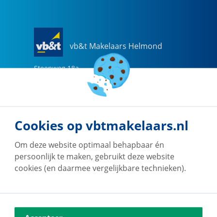
vb&t Makelaars Helmond
Steenweg
18
a
5707 CG
Helmond
0492-505510
helmond@vbtmakelaars.nl
Cookies op vbtmakelaars.nl
Naar vestiging
Om deze website optimaal behapbaar én
persoonlijk te maken, gebruikt deze website
cookies (en daarmee vergelijkbare technieken).
vb&t Makelaars Eindhoven
Vestdijk
180
5611 CZ
Eindhoven