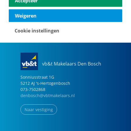
Accepteer
040-2696949
eindhoven@vbtmakelaars.nl
Weigeren
Naar vestiging
Cookie instellingen
vb&t Makelaars Den Bosch
Sonniusstraat
1
G
5212 AJ
's-Hertogenbosch
073-7502868
denbosch@vbtmakelaars.nl
Naar vestiging