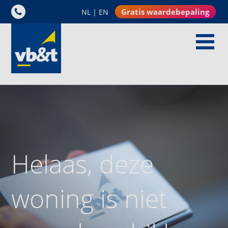
Gratis waardebepaling
NL
|
EN
Helaas, deze
woning is niet