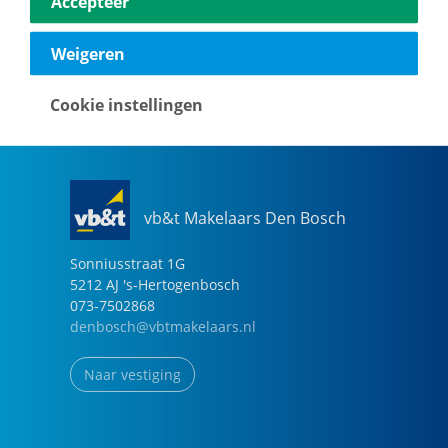
Accepteer
040-2696949
eindhoven@vbtmakelaars.nl
Weigeren
Naar vestiging
Cookie instellingen
vb&t Makelaars Den Bosch
Sonniusstraat
1
G
5212 AJ
's-Hertogenbosch
073-7502868
denbosch@vbtmakelaars.nl
Naar vestiging