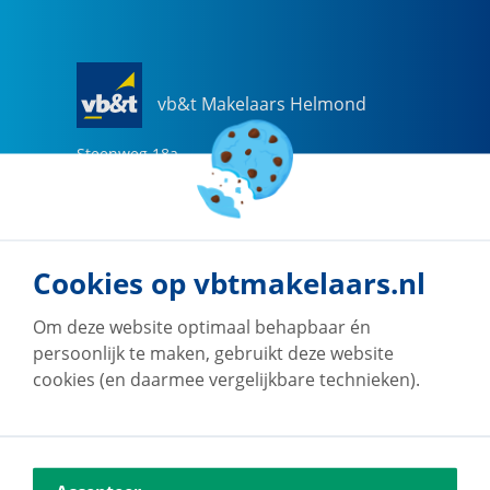
vb&t Makelaars Helmond
Steenweg
18
a
5707 CG
Helmond
0492-505510
helmond@vbtmakelaars.nl
Cookies op vbtmakelaars.nl
Naar vestiging
Om deze website optimaal behapbaar én
persoonlijk te maken, gebruikt deze website
cookies (en daarmee vergelijkbare technieken).
vb&t Makelaars Eindhoven
Vestdijk
180
5611 CZ
Eindhoven