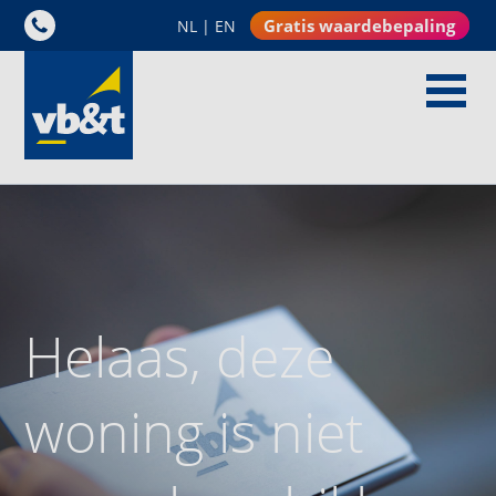
Gratis waardebepaling
NL
|
EN
Helaas, deze
woning is niet