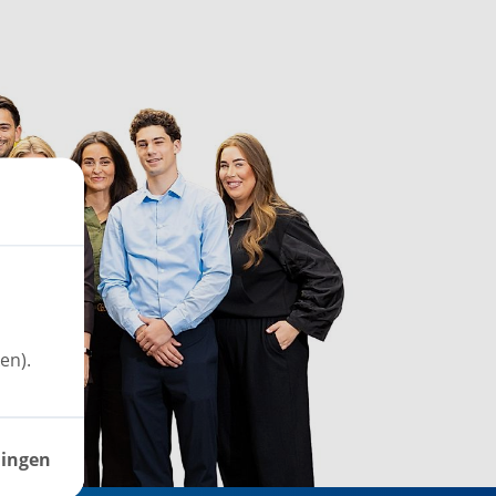
en).
lingen