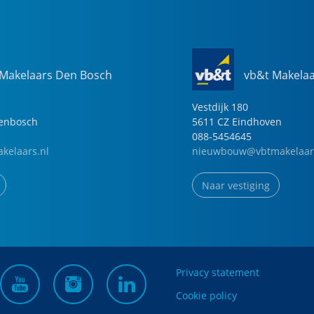
 Makelaars Den Bosch
vb&t Makela
Vestdijk
180
genbosch
5611 CZ
Eindhoven
088-5454645
kelaars.nl
nieuwbouw@vbtmakelaar
Naar vestiging
Privacy statement
Cookie policy