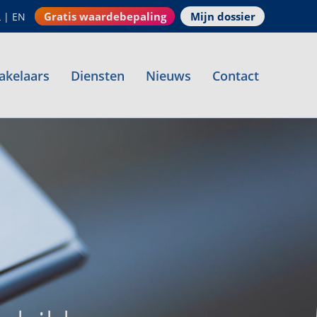
Gratis waardebepaling
Mijn dossier
L
|
EN
akelaars
Diensten
Nieuws
Contact