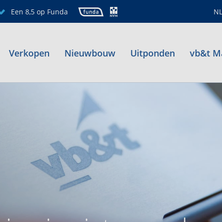
Een 8,5 op Funda
N
Verkopen
Nieuwbouw
Uitponden
vb&t M