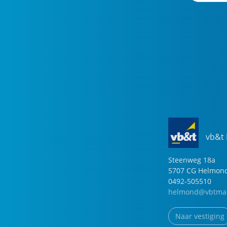
vb&t
Steenweg
18
a
5707 CG
Helmon
0492-505510
helmond@vbtmak
Naar vestiging