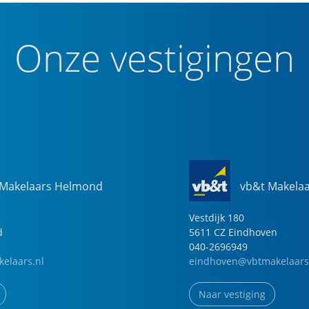
Onze vestigingen
 Makelaars Helmond
vb&t Makela
Vestdijk
180
d
5611 CZ
Eindhoven
040-2696949
elaars.nl
eindhoven@vbtmakelaars
Naar vestiging