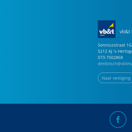
vb&t
Sonniusstraat
1
G
5212 AJ
's-Herto
073-7502868
denbosch@vbtma
Naar vestiging