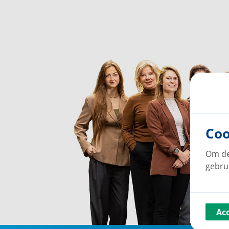
Coo
Om de
gebru
Ac