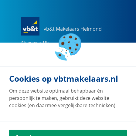
vb&t Makelaars Helmond
Steenweg
18
a
5707 CG
Helmond
0492-505510
helmond@vbtmakelaars.nl
Cookies op vbtmakelaars.nl
Naar vestiging
Om deze website optimaal behapbaar én
persoonlijk te maken, gebruikt deze website
cookies (en daarmee vergelijkbare technieken).
vb&t Makelaars Eindhoven
Vestdijk
180
5611 CZ
Eindhoven