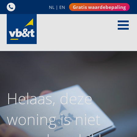
Gratis waardebepaling
NL
|
EN
Helaas, deze
woning is niet