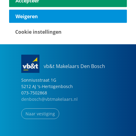
Accepteer
040-2696949
eindhoven@vbtmakelaars.nl
Weigeren
Naar vestiging
Cookie instellingen
vb&t Makelaars Den Bosch
Sonniusstraat
1
G
5212 AJ
's-Hertogenbosch
073-7502868
denbosch@vbtmakelaars.nl
Naar vestiging