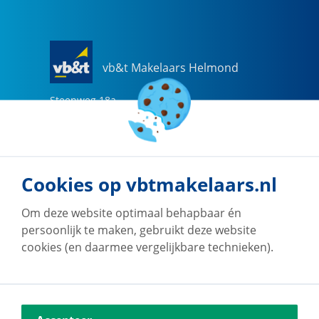
vb&t Makelaars Helmond
Steenweg
18
a
5707 CG
Helmond
0492-505510
helmond@vbtmakelaars.nl
Cookies op vbtmakelaars.nl
Naar vestiging
Om deze website optimaal behapbaar én
persoonlijk te maken, gebruikt deze website
cookies (en daarmee vergelijkbare technieken).
vb&t Makelaars Eindhoven
Vestdijk
180
5611 CZ
Eindhoven