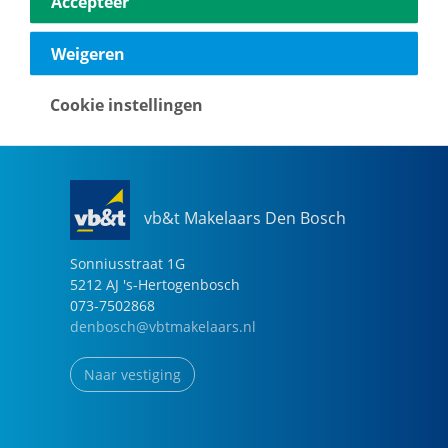
Accepteer
040-2696949
eindhoven@vbtmakelaars.nl
Weigeren
Naar vestiging
Cookie instellingen
vb&t Makelaars Den Bosch
Sonniusstraat
1
G
5212 AJ
's-Hertogenbosch
073-7502868
denbosch@vbtmakelaars.nl
Naar vestiging