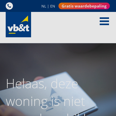
Gratis waardebepaling
NL
|
EN
Helaas, deze
woning is niet