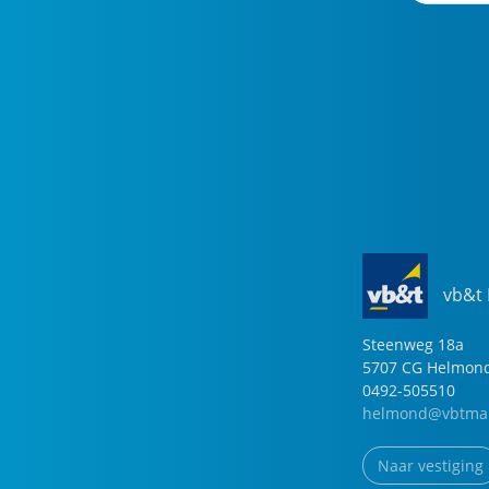
vb&t
Steenweg
18
a
5707 CG
Helmon
0492-505510
helmond@vbtmak
Naar vestiging