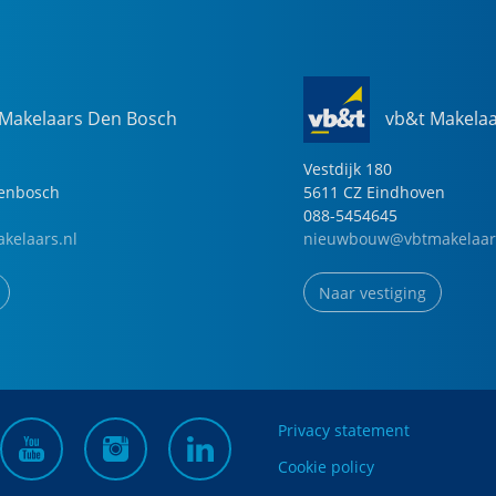
 Makelaars Den Bosch
vb&t Makela
Vestdijk
180
genbosch
5611 CZ
Eindhoven
088-5454645
kelaars.nl
nieuwbouw@vbtmakelaar
Naar vestiging
Privacy statement
Cookie policy