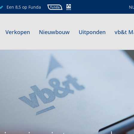
Een 8,5 op Funda
N
Verkopen
Nieuwbouw
Uitponden
vb&t M