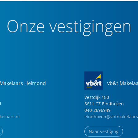
Onze vestigingen
 Makelaars Helmond
vb&t Makela
Vestdijk
180
d
5611 CZ
Eindhoven
040-2696949
elaars.nl
eindhoven@vbtmakelaars
Naar vestiging