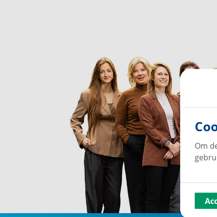
Coo
Om de
gebru
Ac