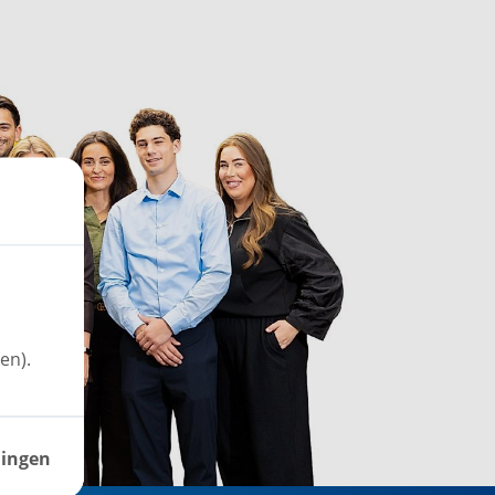
en).
lingen