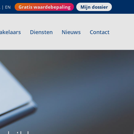
Gratis waardebepaling
Mijn dossier
L
|
EN
akelaars
Diensten
Nieuws
Contact