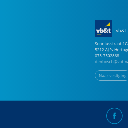
vb&t
Sonniusstraat
1
G
5212 AJ
's-Herto
073-7502868
denbosch@vbtma
Naar vestiging