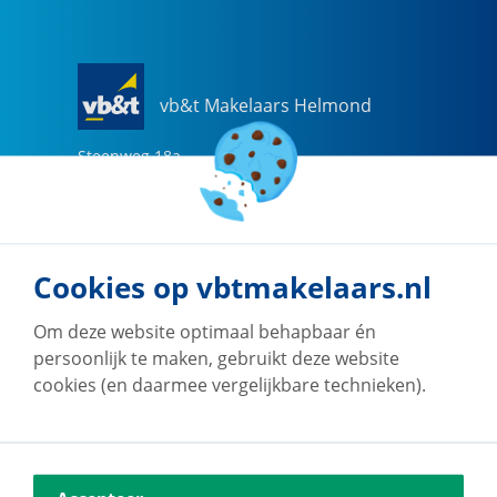
vb&t Makelaars Helmond
Steenweg
18
a
5707 CG
Helmond
0492-505510
helmond@vbtmakelaars.nl
Cookies op vbtmakelaars.nl
Naar vestiging
Om deze website optimaal behapbaar én
persoonlijk te maken, gebruikt deze website
cookies (en daarmee vergelijkbare technieken).
vb&t Makelaars Eindhoven
Vestdijk
180
5611 CZ
Eindhoven