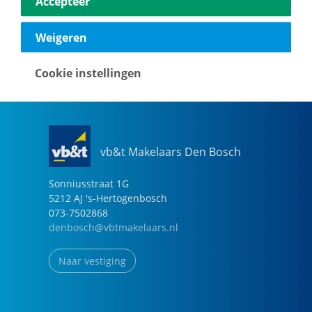
Accepteer
040-2696949
eindhoven@vbtmakelaars.nl
Weigeren
Naar vestiging
Cookie instellingen
vb&t Makelaars Den Bosch
Sonniusstraat
1
G
5212 AJ
's-Hertogenbosch
073-7502868
denbosch@vbtmakelaars.nl
Naar vestiging