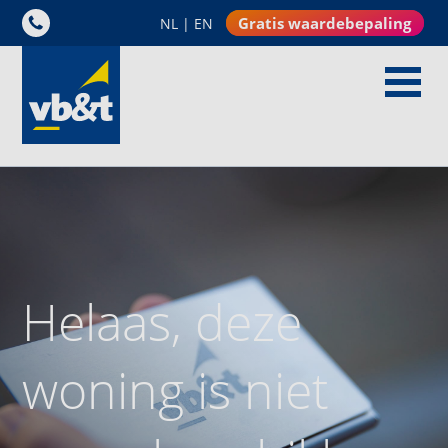
Gratis waardebepaling
NL
|
EN
Helaas, deze
woning is niet