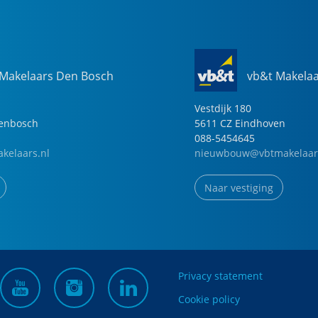
 Makelaars Den Bosch
vb&t Makela
Vestdijk
180
genbosch
5611 CZ
Eindhoven
088-5454645
kelaars.nl
nieuwbouw@vbtmakelaar
Naar vestiging
Privacy statement
Cookie policy