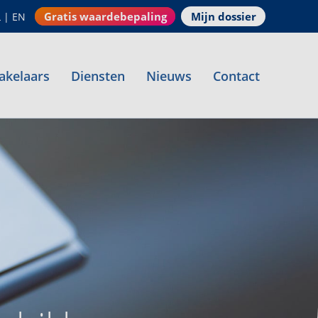
Gratis waardebepaling
Mijn dossier
L
|
EN
akelaars
Diensten
Nieuws
Contact