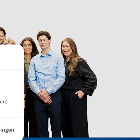
en).
lingen