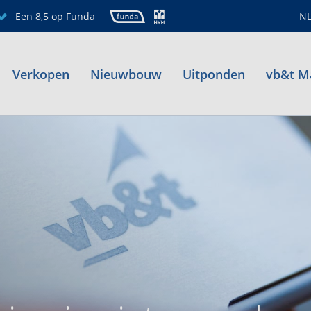
Een 8,5 op Funda
N
Verkopen
Nieuwbouw
Uitponden
vb&t M