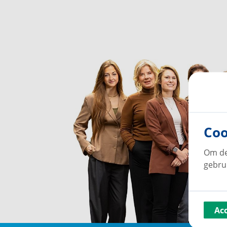
Coo
Om de
gebru
Ac