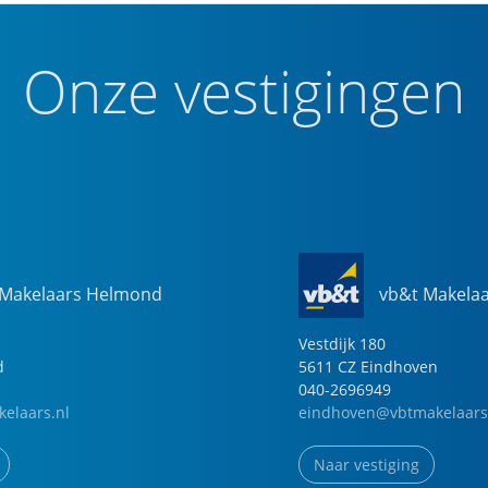
Onze vestigingen
 Makelaars Helmond
vb&t Makela
Vestdijk
180
d
5611 CZ
Eindhoven
040-2696949
elaars.nl
eindhoven@vbtmakelaars
Naar vestiging