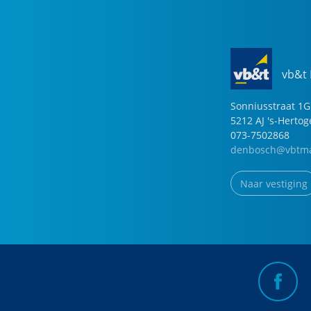
vb&t
Sonniusstraat
1
G
5212 AJ
's-Herto
073-7502868
denbosch@vbtma
Naar vestiging