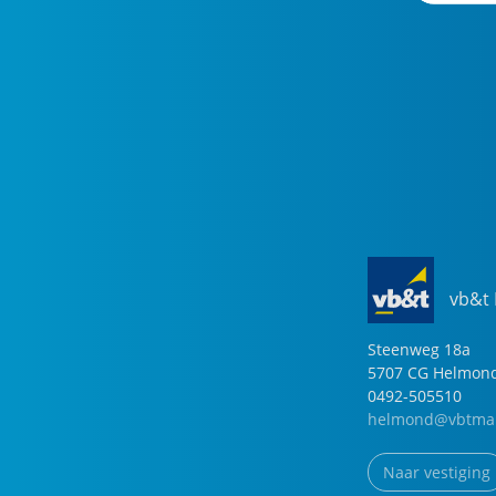
vb&t
Steenweg
18
a
5707 CG
Helmon
0492-505510
helmond@vbtmak
Naar vestiging