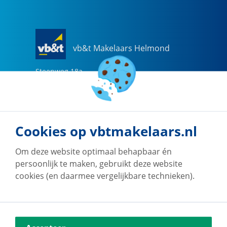
vb&t Makelaars Helmond
Steenweg
18
a
5707 CG
Helmond
0492-505510
helmond@vbtmakelaars.nl
Cookies op vbtmakelaars.nl
Naar vestiging
Om deze website optimaal behapbaar én
persoonlijk te maken, gebruikt deze website
cookies (en daarmee vergelijkbare technieken).
vb&t Makelaars Eindhoven
Vestdijk
180
5611 CZ
Eindhoven