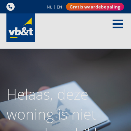
Gratis waardebepaling
NL
|
EN
Helaas, deze
woning is niet