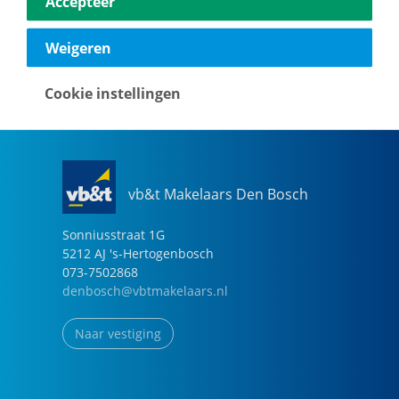
Accepteer
040-2696949
eindhoven@vbtmakelaars.nl
Weigeren
Naar vestiging
Cookie instellingen
vb&t Makelaars Den Bosch
Sonniusstraat
1
G
5212 AJ
's-Hertogenbosch
073-7502868
denbosch@vbtmakelaars.nl
Naar vestiging