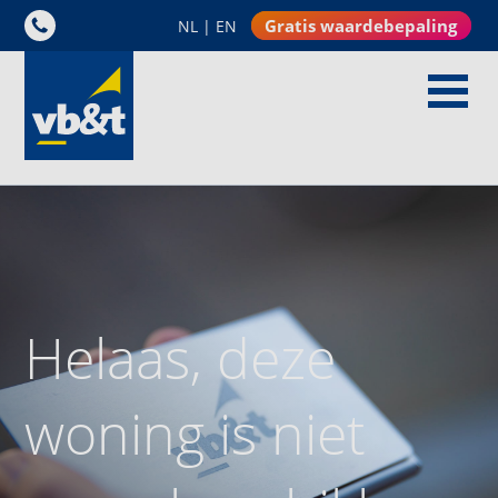
Gratis waardebepaling
NL
|
EN
Helaas, deze
woning is niet