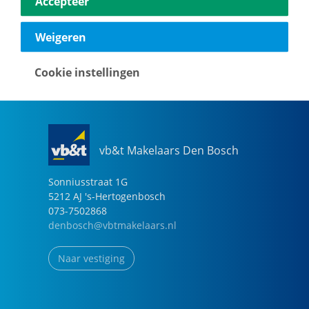
Accepteer
040-2696949
eindhoven@vbtmakelaars.nl
Weigeren
Naar vestiging
Cookie instellingen
vb&t Makelaars Den Bosch
Sonniusstraat
1
G
5212 AJ
's-Hertogenbosch
073-7502868
denbosch@vbtmakelaars.nl
Naar vestiging