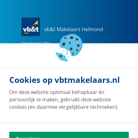
vb&t Makelaars Helmond
Steenweg
18
a
5707 CG
Helmond
0492-505510
helmond@vbtmakelaars.nl
Cookies op vbtmakelaars.nl
Naar vestiging
Om deze website optimaal behapbaar én
persoonlijk te maken, gebruikt deze website
cookies (en daarmee vergelijkbare technieken).
vb&t Makelaars Eindhoven
Vestdijk
180
5611 CZ
Eindhoven