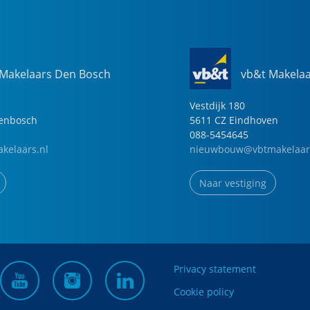
 Makelaars Den Bosch
vb&t Makela
Vestdijk
180
genbosch
5611 CZ
Eindhoven
088-5454645
kelaars.nl
nieuwbouw@vbtmakelaar
Naar vestiging
Privacy statement
Cookie policy