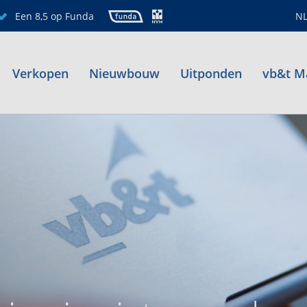
Een 8,5 op Funda
N
Verkopen
Nieuwbouw
Uitponden
vb&t M