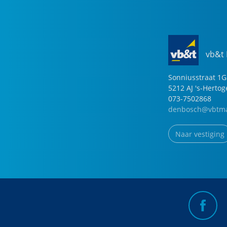
vb&t
Sonniusstraat
1
G
5212 AJ
's-Herto
073-7502868
denbosch@vbtma
Naar vestiging