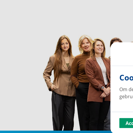
Coo
Om de
gebru
Ac