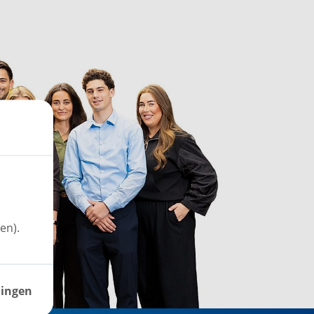
en).
lingen