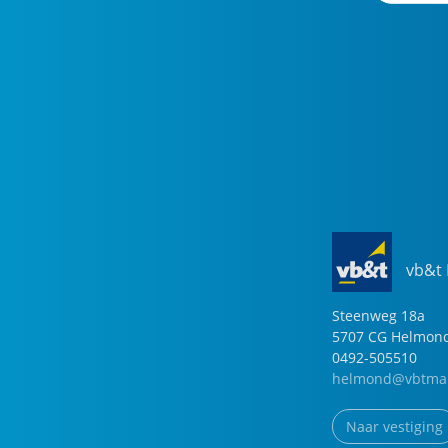
vb&t
Steenweg
18
a
5707 CG
Helmon
0492-505510
helmond@vbtmak
Naar vestiging