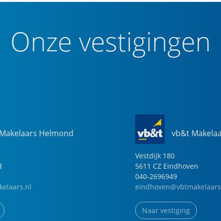
Onze vestigingen
 Makelaars Helmond
vb&t Makela
Vestdijk
180
d
5611 CZ
Eindhoven
040-2696949
elaars.nl
eindhoven@vbtmakelaars
Naar vestiging