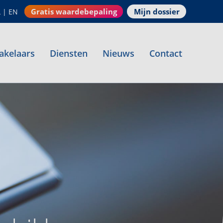
Gratis waardebepaling
Mijn dossier
L
|
EN
akelaars
Diensten
Nieuws
Contact