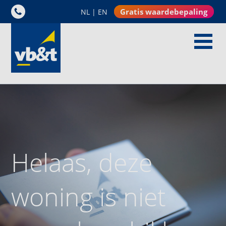
Gratis waardebepaling
NL
|
EN
Helaas, deze
woning is niet