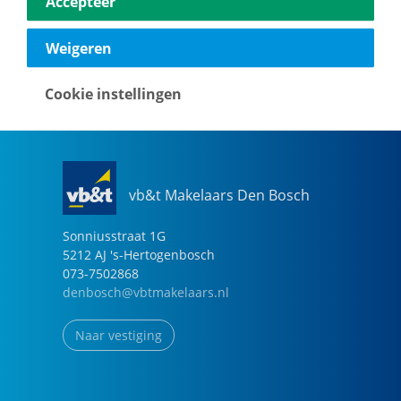
Accepteer
040-2696949
eindhoven@vbtmakelaars.nl
Weigeren
Naar vestiging
Cookie instellingen
vb&t Makelaars Den Bosch
Sonniusstraat
1
G
5212 AJ
's-Hertogenbosch
073-7502868
denbosch@vbtmakelaars.nl
Naar vestiging