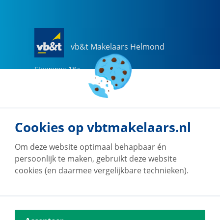
vb&t Makelaars Helmond
Steenweg
18
a
5707 CG
Helmond
0492-505510
helmond@vbtmakelaars.nl
Cookies op vbtmakelaars.nl
Naar vestiging
Om deze website optimaal behapbaar én
persoonlijk te maken, gebruikt deze website
cookies (en daarmee vergelijkbare technieken).
vb&t Makelaars Eindhoven
Vestdijk
180
5611 CZ
Eindhoven