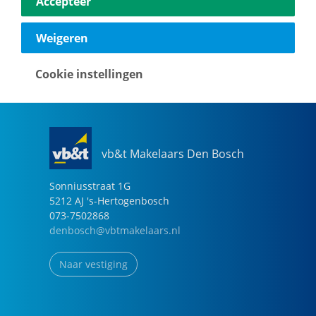
Accepteer
040-2696949
eindhoven@vbtmakelaars.nl
Weigeren
Naar vestiging
Cookie instellingen
vb&t Makelaars Den Bosch
Sonniusstraat
1
G
5212 AJ
's-Hertogenbosch
073-7502868
denbosch@vbtmakelaars.nl
Naar vestiging