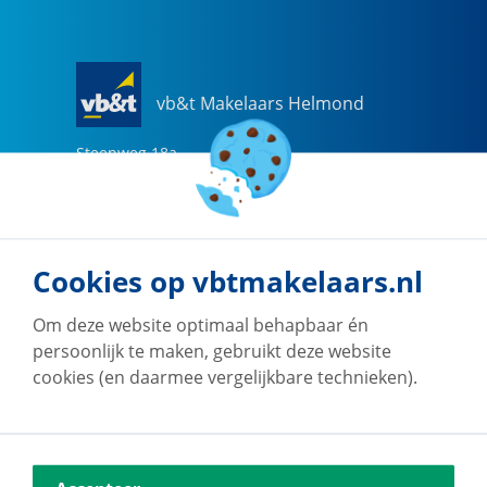
vb&t Makelaars Helmond
Steenweg
18
a
5707 CG
Helmond
0492-505510
helmond@vbtmakelaars.nl
Cookies op vbtmakelaars.nl
Naar vestiging
Om deze website optimaal behapbaar én
persoonlijk te maken, gebruikt deze website
cookies (en daarmee vergelijkbare technieken).
vb&t Makelaars Eindhoven
Vestdijk
180
5611 CZ
Eindhoven