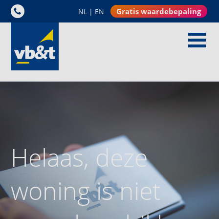
Gratis waardebepaling
NL
|
EN
Helaas, deze
woning is niet