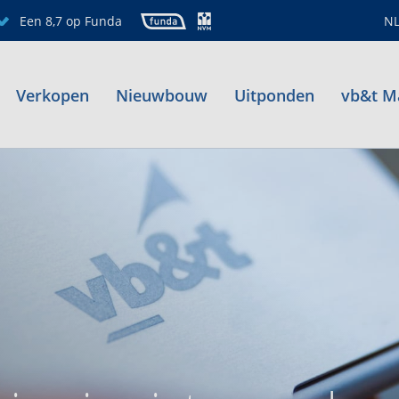
Een 8,7 op Funda
N
Verkopen
Nieuwbouw
Uitponden
vb&t M