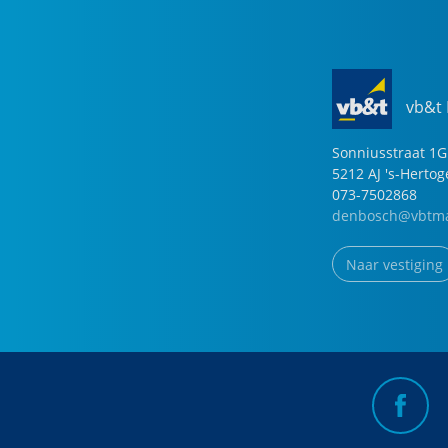
vb&t
Sonniusstraat
1
G
5212 AJ
's-Herto
073-7502868
denbosch@vbtma
Naar vestiging