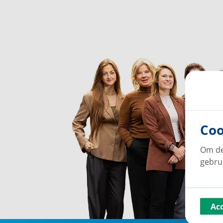
Coo
Om de
gebru
Ac