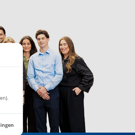
en).
lingen