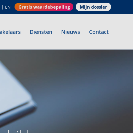
Gratis waardebepaling
Mijn dossier
L
|
EN
akelaars
Diensten
Nieuws
Contact