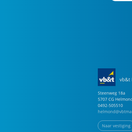
vb&t
Steenweg
18
a
5707 CG
Helmon
0492-505510
helmond@vbtmak
Naar vestiging