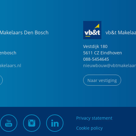
 Makelaars Den Bosch
vb&t Makela
Vestdijk
180
genbosch
5611 CZ
Eindhoven
088-5454645
kelaars.nl
nieuwbouw@vbtmakelaar
Naar vestiging
Privacy statement
Cookie policy