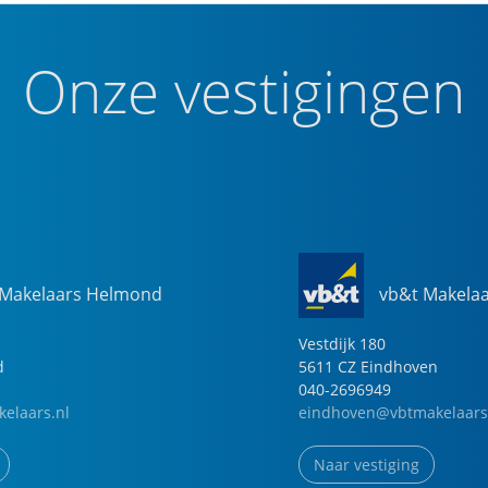
Onze vestigingen
 Makelaars Helmond
vb&t Makela
Vestdijk
180
d
5611 CZ
Eindhoven
040-2696949
elaars.nl
eindhoven@vbtmakelaars
Naar vestiging