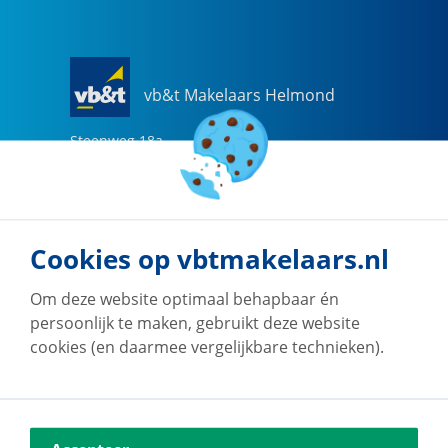
vb&t Makelaars Helmond
Steenweg
18
a
5707 CG
Helmond
0492-505510
helmond@vbtmakelaars.nl
Cookies op vbtmakelaars.nl
Naar vestiging
Om deze website optimaal behapbaar én
persoonlijk te maken, gebruikt deze website
cookies (en daarmee vergelijkbare technieken).
vb&t Makelaars Eindhoven
Vestdijk
180
5611 CZ
Eindhoven