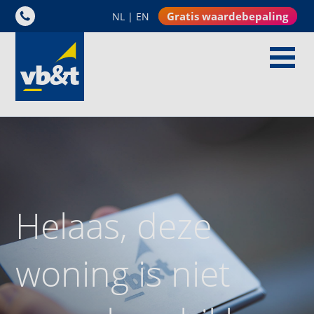
Gratis waardebepaling
NL
|
EN
Helaas, deze
woning is niet