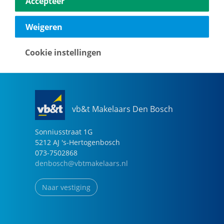
Accepteer
040-2696949
eindhoven@vbtmakelaars.nl
Weigeren
Naar vestiging
Cookie instellingen
vb&t Makelaars Den Bosch
Sonniusstraat
1
G
5212 AJ
's-Hertogenbosch
073-7502868
denbosch@vbtmakelaars.nl
Naar vestiging