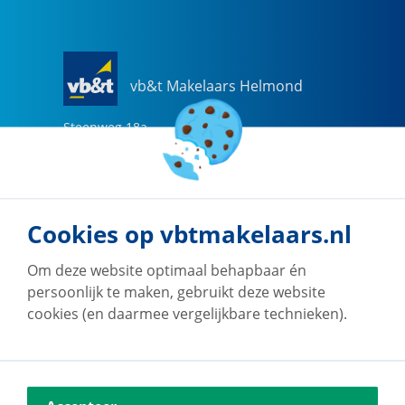
vb&t Makelaars Helmond
Steenweg
18
a
5707 CG
Helmond
0492-505510
helmond@vbtmakelaars.nl
Cookies op vbtmakelaars.nl
Naar vestiging
Om deze website optimaal behapbaar én
persoonlijk te maken, gebruikt deze website
cookies (en daarmee vergelijkbare technieken).
vb&t Makelaars Eindhoven
Vestdijk
180
5611 CZ
Eindhoven