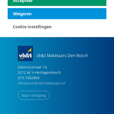
Accepteer
040-2696949
eindhoven@vbtmakelaars.nl
Weigeren
Naar vestiging
Cookie instellingen
vb&t Makelaars Den Bosch
Sonniusstraat
1
G
5212 AJ
's-Hertogenbosch
073-7502868
denbosch@vbtmakelaars.nl
Naar vestiging