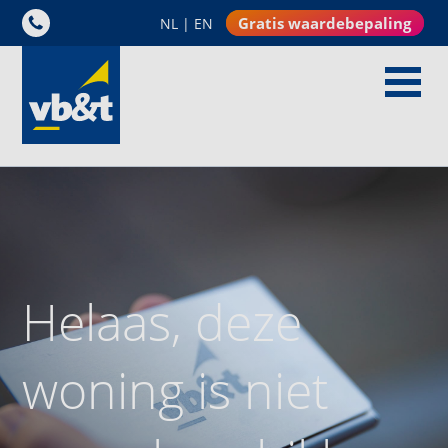
Gratis waardebepaling
NL
|
EN
Helaas, deze
woning is niet