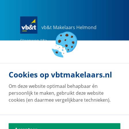
vb&t Makelaars Helmond
Steenweg
18
a
5707 CG
Helmond
0492-505510
helmond@vbtmakelaars.nl
Cookies op vbtmakelaars.nl
Naar vestiging
Om deze website optimaal behapbaar én
persoonlijk te maken, gebruikt deze website
cookies (en daarmee vergelijkbare technieken).
vb&t Makelaars Eindhoven
Vestdijk
180
5611 CZ
Eindhoven