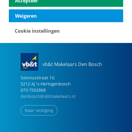
Accepteer
040-2696949
eindhoven@vbtmakelaars.nl
Weigeren
Naar vestiging
Cookie instellingen
vb&t Makelaars Den Bosch
Sonniusstraat
1
G
5212 AJ
's-Hertogenbosch
073-7502868
denbosch@vbtmakelaars.nl
Naar vestiging