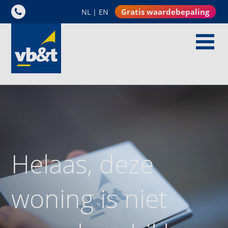
Gratis waardebepaling
NL
|
EN
Helaas, deze
woning is niet