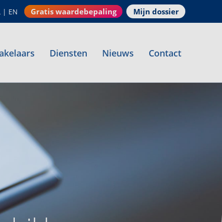
Gratis waardebepaling
Mijn dossier
L
|
EN
akelaars
Diensten
Nieuws
Contact