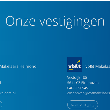
Onze vestigingen
 Makelaars Helmond
vb&t Makela
Vestdijk
180
d
5611 CZ
Eindhoven
040-2696949
elaars.nl
eindhoven@vbtmakelaars
Naar vestiging