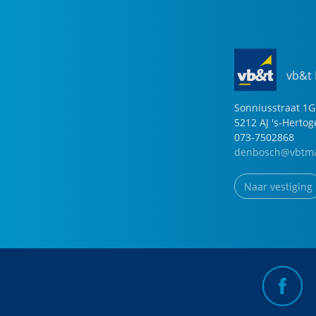
vb&t
Sonniusstraat
1
G
5212 AJ
's-Herto
073-7502868
denbosch@vbtma
Naar vestiging