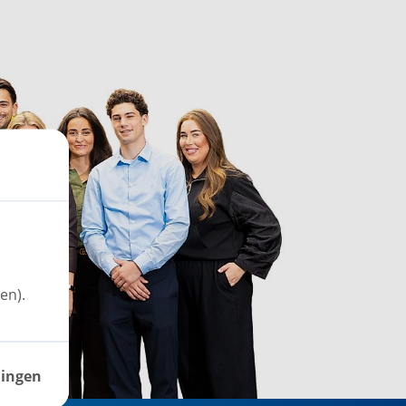
en).
lingen