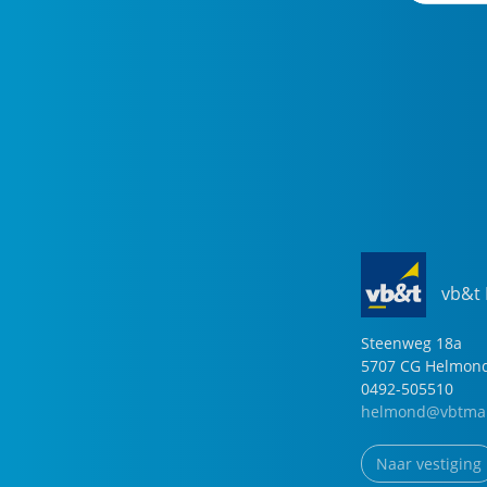
vb&t
Steenweg
18
a
5707 CG
Helmon
0492-505510
helmond@vbtmak
Naar vestiging