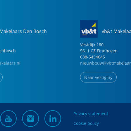
 Makelaars Den Bosch
vb&t Makela
Vestdijk
180
genbosch
5611 CZ
Eindhoven
088-5454645
kelaars.nl
nieuwbouw@vbtmakelaar
Naar vestiging
Privacy statement
Cookie policy