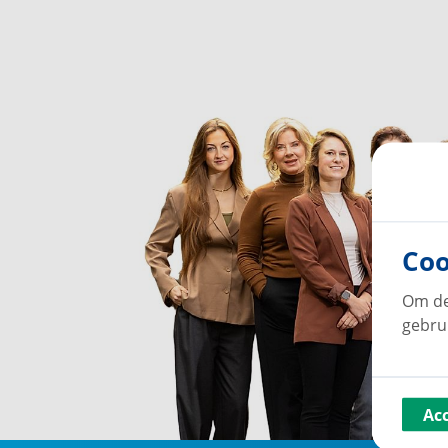
Coo
Om de
gebru
Ac