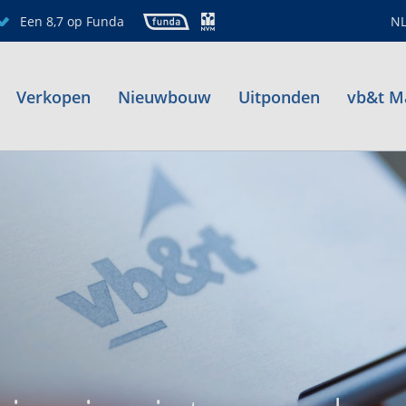
Een 8,7 op Funda
N
Verkopen
Nieuwbouw
Uitponden
vb&t M