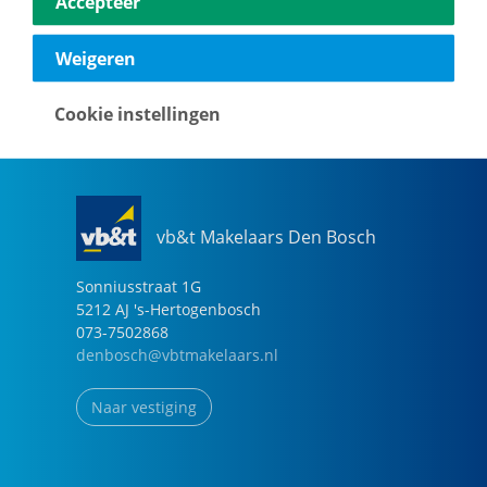
Accepteer
040-2696949
eindhoven@vbtmakelaars.nl
Weigeren
Naar vestiging
Cookie instellingen
vb&t Makelaars Den Bosch
Sonniusstraat
1
G
5212 AJ
's-Hertogenbosch
073-7502868
denbosch@vbtmakelaars.nl
Naar vestiging