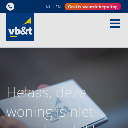
Gratis waardebepaling
NL
|
EN
Helaas, deze
woning is niet