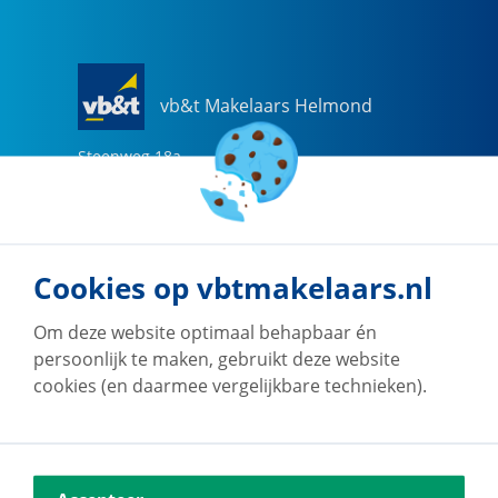
vb&t Makelaars Helmond
Steenweg
18
a
5707 CG
Helmond
0492-505510
helmond@vbtmakelaars.nl
Cookies op vbtmakelaars.nl
Naar vestiging
Om deze website optimaal behapbaar én
persoonlijk te maken, gebruikt deze website
cookies (en daarmee vergelijkbare technieken).
vb&t Makelaars Eindhoven
Vestdijk
180
5611 CZ
Eindhoven