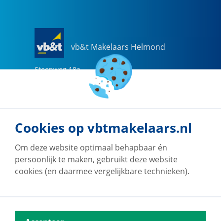
vb&t Makelaars Helmond
Steenweg
18
a
5707 CG
Helmond
0492-505510
helmond@vbtmakelaars.nl
Cookies op vbtmakelaars.nl
Naar vestiging
Om deze website optimaal behapbaar én
persoonlijk te maken, gebruikt deze website
cookies (en daarmee vergelijkbare technieken).
vb&t Makelaars Eindhoven
Vestdijk
180
5611 CZ
Eindhoven