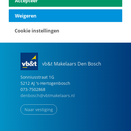
Accepteer
040-2696949
eindhoven@vbtmakelaars.nl
Weigeren
Naar vestiging
Cookie instellingen
vb&t Makelaars Den Bosch
Sonniusstraat
1
G
5212 AJ
's-Hertogenbosch
073-7502868
denbosch@vbtmakelaars.nl
Naar vestiging