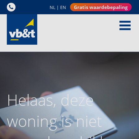
Gratis waardebepaling
NL
|
EN
Helaas, deze
woning is niet