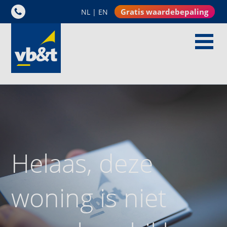
Gratis waardebepaling
NL
|
EN
Helaas, deze
woning is niet