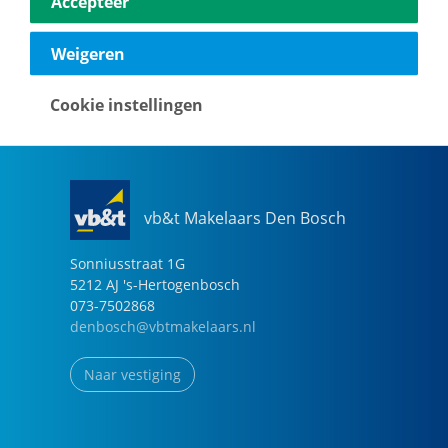
Accepteer
040-2696949
eindhoven@vbtmakelaars.nl
Weigeren
Naar vestiging
Cookie instellingen
vb&t Makelaars Den Bosch
Sonniusstraat
1
G
5212 AJ
's-Hertogenbosch
073-7502868
denbosch@vbtmakelaars.nl
Naar vestiging