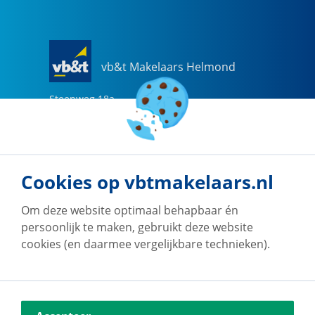
vb&t Makelaars Helmond
Steenweg
18
a
5707 CG
Helmond
0492-505510
helmond@vbtmakelaars.nl
Cookies op vbtmakelaars.nl
Naar vestiging
Om deze website optimaal behapbaar én
persoonlijk te maken, gebruikt deze website
cookies (en daarmee vergelijkbare technieken).
vb&t Makelaars Eindhoven
Vestdijk
180
5611 CZ
Eindhoven