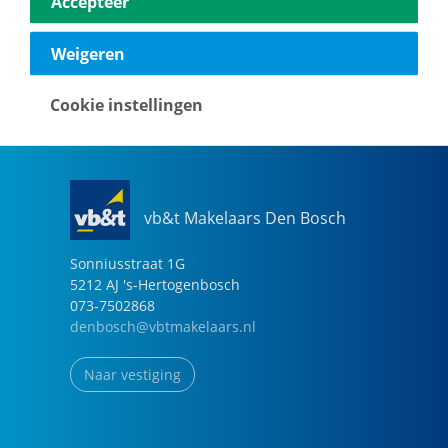
Accepteer
040-2696949
eindhoven@vbtmakelaars.nl
Weigeren
Naar vestiging
Cookie instellingen
vb&t Makelaars Den Bosch
Sonniusstraat
1
G
5212 AJ
's-Hertogenbosch
073-7502868
denbosch@vbtmakelaars.nl
Naar vestiging