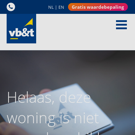
Gratis waardebepaling
NL
|
EN
Helaas, deze
woning is niet