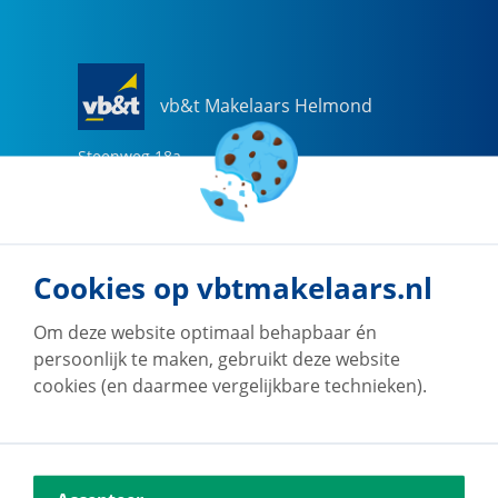
vb&t Makelaars Helmond
Steenweg
18
a
5707 CG
Helmond
0492-505510
helmond@vbtmakelaars.nl
Cookies op vbtmakelaars.nl
Naar vestiging
Om deze website optimaal behapbaar én
persoonlijk te maken, gebruikt deze website
cookies (en daarmee vergelijkbare technieken).
vb&t Makelaars Eindhoven
Vestdijk
180
5611 CZ
Eindhoven